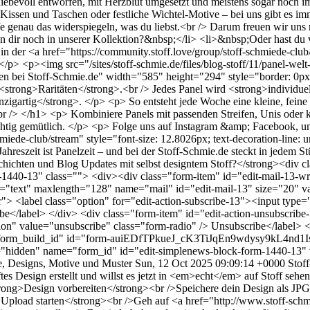
bevoll entworfen, mit Herzblut umgesetzt und meistens sogar noch 
Kissen und Taschen oder festliche Wichtel-Motive – bei uns gibt es
fe genau das widerspiegeln, was du liebst.<br /> Darum freuen wir un
ir noch in unserer Kollektion?&nbsp;</li> <li>&nbsp;Oder hast du viel
 in der <a href="https://community.stoff.love/group/stoff-schmiede
p> <p><img src="/sites/stoff-schmie.de/files/blog-stoff/11/panel-welt-s
offideen bei Stoff-Schmie.de" width="585" height="294" style="border
strong>Raritäten</strong>.<br /> Jedes Panel wird <strong>individuell 
nzigartig</strong>. </p> <p> So entsteht jede Woche eine kleine, feine 
 /> </h1> <p> Kombiniere Panels mit passenden Streifen, Unis oder k
chtig gemütlich. </p> <p> Folge uns auf Instagram &amp; Facebook, um
hmiede-club/stream" style="font-size: 12.8026px; text-decoration-line
reszeit ist Panelzeit – und bei der Stoff-Schmie.de steckt in jedem S
ichten und Blog Updates mit selbst designtem Stoff?</strong><div cl
440-13" class=""> <div><div class="form-item" id="edit-mail-13-wra
ype="text" maxlength="128" name="mail" id="edit-mail-13" size="20" va
"> <label class="option" for="edit-action-subscribe-13"><input type=
e</label> </div> <div class="form-item" id="edit-action-unsubscribe-
ion" value="unsubscribe" class="form-radio" /> Unsubscribe</label>
="form_build_id" id="form-auiEDfTPkueJ_cK3TiJqEn9wdysy9kL4nd1Is
hidden" name="form_id" id="edit-simplenews-block-form-1440-13" 
e, Designs, Motive und Muster
Sun, 12 Oct 2025 09:09:14 +0000
Stof
es Design erstellt und willst es jetzt in <em>echt</em> auf Stoff se
strong>Design vorbereiten</strong><br />Speichere dein Design als JP
Upload starten</strong><br />Geh auf <a href="http://www.stoff-sch