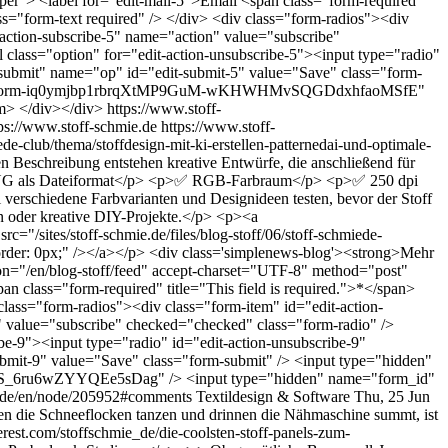
er"> <label for="edit-mail-5">Email <span class="form-required"
ss="form-text required" /> </div> <div class="form-radios"><div
t-action-subscribe-5" name="action" value="subscribe"
 class="option" for="edit-action-unsubscribe-5"><input type="radio"
"submit" name="op" id="edit-submit-5" value="Save" class="form-
ue="form-iq0ymjbp1rbrqXtMP9GuM-wKHWHMvSQGDdxhfaoMSfE"
m> </div></div>
https://www.stoff-
ps://www.stoff-schmie.de
https://www.stoff-
de-club/thema/stoffdesign-mit-ki-erstellen-patternedai-und-optimale-
en Beschreibung entstehen kreative Entwürfe, die anschließend für
r PNG als Dateiformat</p> <p>✅ RGB-Farbraum</p> <p>✅ 250 dpi
erschiedene Farbvarianten und Designideen testen, bevor der Stoff
ien oder kreative DIY-Projekte.</p> <p><a
c="/sites/stoff-schmie.de/files/blog-stoff/06/stoff-schmiede-
border: 0px;" /></a></p> <div class='simplenews-blog'><strong>Mehr
on="/en/blog-stoff/feed" accept-charset="UTF-8" method="post"
 class="form-required" title="This field is required.">*</span>
class="form-radios"><div class="form-item" id="edit-action-
n" value="subscribe" checked="checked" class="form-radio" />
ibe-9"><input type="radio" id="edit-action-unsubscribe-9"
bmit-9" value="Save" class="form-submit" /> <input type="hidden"
6ru6wZYYQEe5sDag" /> <input type="hidden" name="form_id"
e.de/en/node/205952#comments
Textildesign & Software
Thu, 25 Jun
 die Schneeflocken tanzen und drinnen die Nähmaschine summt, ist
erest.com/stoffschmie_de/die-coolsten-stoff-panels-zum-