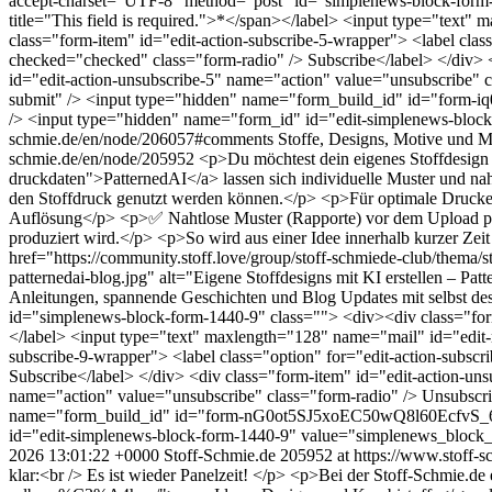
accept-charset="UTF-8" method="post" id="simplenews-block-form-1
title="This field is required.">*</span></label> <input type="text"
class="form-item" id="edit-action-subscribe-5-wrapper"> <label clas
checked="checked" class="form-radio" /> Subscribe</label> </div> <
id="edit-action-unsubscribe-5" name="action" value="unsubscribe" 
submit" /> <input type="hidden" name="form_build_id" i
/> <input type="hidden" name="form_id" id="edit-simplenews-bloc
schmie.de/en/node/206057#comments
Stoffe, Designs, Motive und M
schmie.de/en/node/205952
<p>Du möchtest dein eigenes Stoffdesign g
druckdaten">PatternedAI</a> lassen sich individuelle Muster und naht
den Stoffdruck genutzt werden können.</p> <p>Für optimale Druc
Auflösung</p> <p>✅ Nahtlose Muster (Rapporte) vor dem Upload prüfe
produziert wird.</p> <p>So wird aus einer Idee innerhalb kurzer Zeit
href="https://community.stoff.love/group/stoff-schmiede-club/thema/st
patternedai-blog.jpg" alt="Eigene Stoffdesigns mit KI erstellen – 
Anleitungen, spannende Geschichten und Blog Updates mit selbst de
id="simplenews-block-form-1440-9" class=""> <div><div class="form-
</label> <input type="text" maxlength="128" name="mail" id="edit-m
subscribe-9-wrapper"> <label class="option" for="edit-action-subsc
Subscribe</label> </div> <div class="form-item" id="edit-action-uns
name="action" value="unsubscribe" class="form-radio" /> Unsubscri
name="form_build_id" id="form-nG0ot5SJ5xoEC50wQ8l60EcfvS
id="edit-simplenews-block-form-1440-9" value="simplenews_block
2026 13:01:22 +0000
Stoff-Schmie.de
205952 at https://www.stoff-s
klar:<br /> Es ist wieder Panelzeit! </p> <p>Bei der Stoff-Schmie.de