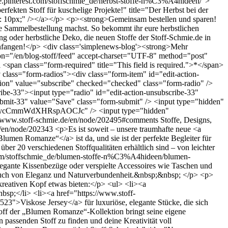
de.pinterest.com/stoffschmie_de/herbst-stoffe-n%C3%A4hideen/">
erfekten Stoff für kuschelige Projekte!" title="Der Herbst bei der
om: 10px;" /></a></p> <p><strong>Gemeinsam bestellen und sparen!
ne Sammelbestellung machst. So bekommt ihr eure herbstlichen
g oder herbstliche Deko, die neuen Stoffe der Stoff-Schmie.de in
einfangen!</p> <div class='simplenews-blog'><strong>Mehr
on="/en/blog-stoff/feed" accept-charset="UTF-8" method="post"
span class="form-required" title="This field is required.">*</span>
 class="form-radios"><div class="form-item" id="edit-action-
ction" value="subscribe" checked="checked" class="form-radio" />
ribe-33"><input type="radio" id="edit-action-unsubscribe-33"
bmit-33" value="Save" class="form-submit" /> <input type="hidden"
3ycCmmWdXHRspAOCJc" /> <input type="hidden"
//www.stoff-schmie.de/en/node/202495#comments
Stoffe, Designs,
e/en/node/202343
<p>Es ist soweit – unsere traumhafte neue <a
lumen Romanze“</a> ist da, und sie ist der perfekte Begleiter für
 über 20 verschiedenen Stoffqualitäten erhältlich sind – von leichter
t.com/stoffschmie_de/blumen-stoffe-n%C3%A4hideen/blumen-
egante Kissenbezüge oder verspielte Accessoires wie Taschen und
n Hauch von Eleganz und Naturverbundenheit.&nbsp;&nbsp; </p> <p>
n kreativen Kopf etwas bieten:</p> <ul> <li><a
bsp;</li> <li><a href="https://www.stoff-
523">Viskose Jersey</a> für luxuriöse, elegante Stücke, die sich
toff der „Blumen Romanze“-Kollektion bringt seine eigene
n passenden Stoff zu finden und deine Kreativität voll