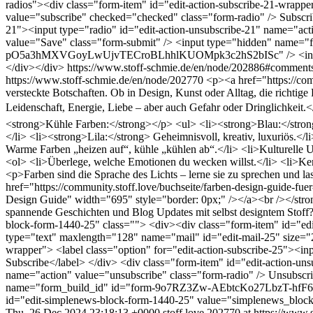
radios"><div class="form-item" id="edit-action-subscribe-21-wrapper
value="subscribe" checked="checked" class="form-radio" /> Subscrib
21"><input type="radio" id="edit-action-unsubscribe-21" name="act
value="Save" class="form-submit" /> <input type="hidden" n
pO5a3hMXVGoyLwUjvTECroBLhhlKUOMpk3c2hS2bISc" /> <input typ
</div></div>
https://www.stoff-schmie.de/en/node/202886#comment
https://www.stoff-schmie.de/en/node/202770
<p><a href="https://com
versteckte Botschaften. Ob in Design, Kunst oder Alltag, die richt
Leidenschaft, Energie, Liebe – aber auch Gefahr oder Dringlichkeit
<strong>Kühle Farben:</strong></p> <ul> <li><strong>Blau:</strong
</li> <li><strong>Lila:</strong> Geheimnisvoll, kreativ, luxuriös.
Warme Farben „heizen auf“, kühle „kühlen ab“.</li> <li>Kulturelle
<ol> <li>Überlege, welche Emotionen du wecken willst.</li> <li>Ken
<p>Farben sind die Sprache des Lichts – lerne sie zu sprechen und
href="https://community.stoff.love/buchseite/farben-design-guide-fu
Design Guide" width="695" style="border: 0px;" /></a><br /></st
spannende Geschichten und Blog Updates mit selbst designtem Stoff
block-form-1440-25" class=""> <div><div class="form-item" id="edit
type="text" maxlength="128" name="mail" id="edit-mail-25" size="20
wrapper"> <label class="option" for="edit-action-subscribe-25"><in
Subscribe</label> </div> <div class="form-item" id="edit-action-uns
name="action" value="unsubscribe" class="form-radio" /> Unsubscr
name="form_build_id" id="form-9o7RZ3Zw-AEbtcKo27LbzT-hfF
id="edit-simplenews-block-form-1440-25" value="simplenews_bloc
Thu, 26 Dec 2024 23:18:13 +0000
stoff.love
202770 at https://www.s