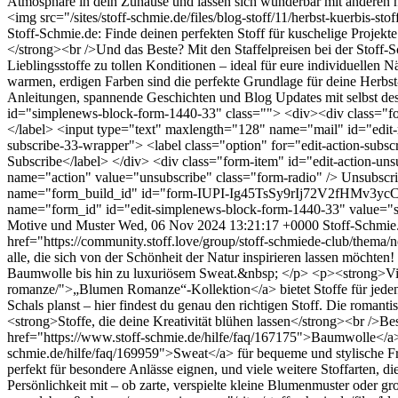
Atmosphäre in dein Zuhause und lassen sich wunderbar mit anderen 
<img src="/sites/stoff-schmie.de/files/blog-stoff/11/herbst-kuerbis-st
Stoff-Schmie.de: Finde deinen perfekten Stoff für kuschelige Proje
</strong><br />Und das Beste? Mit den Staffelpreisen bei der Stoff
Lieblingsstoffe zu tollen Konditionen – ideal für eure individuelle
warmen, erdigen Farben sind die perfekte Grundlage für deine Herbs
Anleitungen, spannende Geschichten und Blog Updates mit selbst de
id="simplenews-block-form-1440-33" class=""> <div><div class="form
</label> <input type="text" maxlength="128" name="mail" id="edit-m
subscribe-33-wrapper"> <label class="option" for="edit-action-subs
Subscribe</label> </div> <div class="form-item" id="edit-action-uns
name="action" value="unsubscribe" class="form-radio" /> Unsubscr
name="form_build_id" id="form-IUPI-Ig45TsSy9rIj72V2fHMv
name="form_id" id="edit-simplenews-block-form-1440-33" value="
Motive und Muster
Wed, 06 Nov 2024 13:21:17 +0000
Stoff-Schmie
href="https://community.stoff.love/group/stoff-schmiede-club/thema/
alle, die sich von der Schönheit der Natur inspirieren lassen möchten! 
Baumwolle bis hin zu luxuriösem Sweat.&nbsp; </p> <p><strong>Viel
romanze/">„Blumen Romanze“-Kollektion</a> bietet Stoffe für jeden 
Schals planst – hier findest du genau den richtigen Stoff. Die rom
<strong>Stoffe, die deine Kreativität blühen lassen</strong><br />Bes
href="https://www.stoff-schmie.de/hilfe/faq/167175">Baumwolle</a> 
schmie.de/hilfe/faq/169959">Sweat</a> für bequeme und stylische Frei
perfekt für besondere Anlässe eignen, und viele weitere Stoffarten,
Persönlichkeit mit – ob zarte, verspielte kleine Blumenmuster oder gro