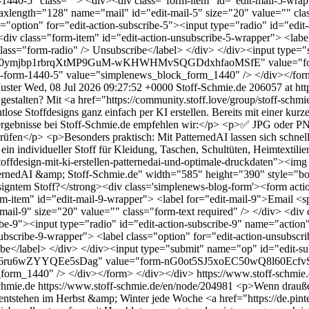
440-5" class=""> <div><div class="form-item" id="edit-mail-5-wrapp
 maxlength="128" name="mail" id="edit-mail-5" size="20" value="" cla
s="option" for="edit-action-subscribe-5"><input type="radio" id="edi
div class="form-item" id="edit-action-unsubscribe-5-wrapper"> <label
class="form-radio" /> Unsubscribe</label> </div> </div><input type=
d="form-iq0ymjbp1rbrqXtMP9GuM-wKHWHMvSQGDdxhfaoMSfE" val
k-form-1440-5" value="simplenews_block_form_1440" /> </div></for
uster
Wed, 08 Jul 2026 09:27:52 +0000
Stoff-Schmie.de
206057 at htt
estalten? Mit <a href="https://community.stoff.love/group/stoff-schmie
lose Stoffdesigns ganz einfach per KI erstellen. Bereits mit einer kurz
kergebnisse bei Stoff-Schmie.de empfehlen wir:</p> <p>✅ JPG ode
n</p> <p>Besonders praktisch: Mit PatternedAI lassen sich schnell v
 ein individueller Stoff für Kleidung, Taschen, Schultüten, Heimtextil
offdesign-mit-ki-erstellen-patternedai-und-optimale-druckdaten"><img sr
PatternedAI &amp; Stoff-Schmie.de" width="585" height="390" style="
signtem Stoff?</strong><div class='simplenews-blog-form'><form acti
item" id="edit-mail-9-wrapper"> <label for="edit-mail-9">Email <span
ail-9" size="20" value="" class="form-text required" /> </div> <div 
ribe-9"><input type="radio" id="edit-action-subscribe-9" name="actio
ubscribe-9-wrapper"> <label class="option" for="edit-action-unsubscr
be</label> </div> </div><input type="submit" name="op" id="edit-su
_6ru6wZYYQEe5sDag" value="form-nG0ot5SJ5xoEC50wQ8l60EcfvS_
_form_1440" /> </div></form> </div></div>
https://www.stoff-schmi
chmie.de
https://www.stoff-schmie.de/en/node/204981
<p>Wenn draußen
 entstehen im Herbst &amp; Winter jede Woche <a href="https://de.pint