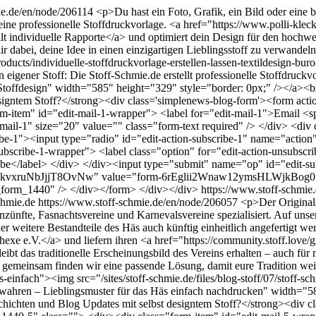
ie.de/en/node/206114
<p>Du hast ein Foto, Grafik, ein Bild oder eine 
ine professionelle Stoffdruckvorlage. <a href="https://www.polli-klecks
llt individuelle Rapporte</a> und optimiert dein Design für den hochwe
r dabei, deine Idee in einen einzigartigen Lieblingsstoff zu verwande
cts/individuelle-stoffdruckvorlage-erstellen-lassen-textildesign-buro-
ein eigener Stoff: Die Stoff-Schmie.de erstellt professionelle Stoffdru
nen Stoffdesign" width="585" height="329" style="border: 0px;" /></a>
signtem Stoff?</strong><div class='simplenews-blog-form'><form acti
item" id="edit-mail-1-wrapper"> <label for="edit-mail-1">Email <span
ail-1" size="20" value="" class="form-text required" /> </div> <div 
ribe-1"><input type="radio" id="edit-action-subscribe-1" name="actio
ubscribe-1-wrapper"> <label class="option" for="edit-action-unsubscr
be</label> </div> </div><input type="submit" name="op" id="edit-su
kvxruNbJjjT8OvNw" value="form-6rEglii2Wnaw12ymsHLWjkBog07k
_form_1440" /> </div></form> </div></div>
https://www.stoff-schmi
chmie.de
https://www.stoff-schmie.de/en/node/206057
<p>Der Originals
rrenzünfte, Fasnachtsvereine und Karnevalsvereine spezialisiert. Auf 
er weitere Bestandteile des Häs auch künftig einheitlich angefertigt w
exe e.V.</a> und liefern ihren <a href="https://community.stoff.love/g
leibt das traditionelle Erscheinungsbild des Vereins erhalten – auch f
 – gemeinsam finden wir eine passende Lösung, damit eure Tradition wei
-einfach"><img src="/sites/stoff-schmie.de/files/blog-stoff/07/stoff-s
bewahren – Lieblingsmuster für das Häs einfach nachdrucken" width="
ichten und Blog Updates mit selbst designtem Stoff?</strong><div cl