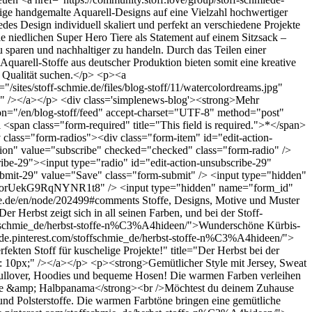
tige handgemalte Aquarell-Designs auf eine Vielzahl hochwertiger
es Design individuell skaliert und perfekt an verschiedene Projekte
 niedlichen Super Hero Tiere als Statement auf einem Sitzsack –
 sparen und nachhaltiger zu handeln. Durch das Teilen einer
 Aquarell-Stoffe aus deutscher Produktion bieten somit eine kreative
r Qualität suchen.</p> <p><a
"/sites/stoff-schmie.de/files/blog-stoff/11/watercolordreams.jpg"
28" /></a></p> <div class='simplenews-blog'><strong>Mehr
on="/en/blog-stoff/feed" accept-charset="UTF-8" method="post"
span class="form-required" title="This field is required.">*</span>
 class="form-radios"><div class="form-item" id="edit-action-
ction" value="subscribe" checked="checked" class="form-radio" />
ribe-29"><input type="radio" id="edit-action-unsubscribe-29"
bmit-29" value="Save" class="form-submit" /> <input type="hidden"
rUekG9RqNYNR1t8" /> <input type="hidden" name="form_id"
ie.de/en/node/202499#comments
Stoffe, Designs, Motive und Muster
er Herbst zeigt sich in all seinen Farben, und bei der Stoff-
/stoffschmie_de/herbst-stoffe-n%C3%A4hideen/">Wunderschöne Kürbis-
//de.pinterest.com/stoffschmie_de/herbst-stoffe-n%C3%A4hideen/">
ekten Stoff für kuschelige Projekte!" title="Der Herbst bei der
m: 10px;" /></a></p> <p><strong>Gemütlicher Style mit Jersey, Sweat
r Pullover, Hoodies und bequeme Hosen! Die warmen Farben verleihen
wolle &amp; Halbpanama</strong><br />Möchtest du deinem Zuhause
nd Polsterstoffe. Die warmen Farbtöne bringen eine gemütliche