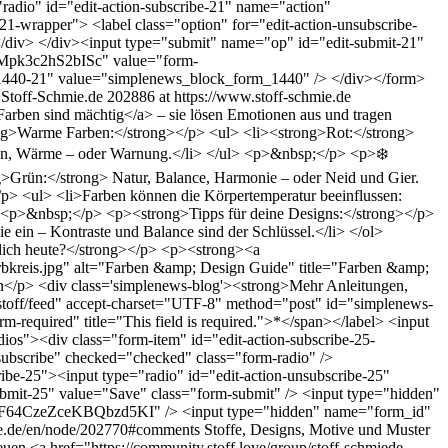
"radio" id="edit-action-subscribe-21" name="action"
21-wrapper"> <label class="option" for="edit-action-unsubscribe-
 </div> </div><input type="submit" name="op" id="edit-submit-21"
Mpk3c2hS2bISc" value="form-
0-21" value="simplenews_block_form_1440" /> </div></form>
Stoff-Schmie.de
202886 at https://www.stoff-schmie.de
Farben sind mächtig</a> – sie lösen Emotionen aus und tragen
trong>Warme Farben:</strong></p> <ul> <li><strong>Rot:</strong>
ation, Wärme – oder Warnung.</li> </ul> <p>&nbsp;</p> <p>❄️
g>Grün:</strong> Natur, Balance, Harmonie – oder Neid und Gier.
/p> <ul> <li>Farben können die Körpertemperatur beeinflussen:
ul> <p>&nbsp;</p> <p><strong>Tipps für deine Designs:</strong></p>
 ein – Kontraste und Balance sind der Schlüssel.</li> </ol>
 dich heute?</strong></p> <p><strong><a
/farbkreis.jpg" alt="Farben &amp; Design Guide" title="Farben &amp;
</p> <div class='simplenews-blog'><strong>Mehr Anleitungen,
-stoff/feed" accept-charset="UTF-8" method="post" id="simplenews-
-required" title="This field is required.">*</span></label> <input
ios"><div class="form-item" id="edit-action-subscribe-25-
"subscribe" checked="checked" class="form-radio" />
ribe-25"><input type="radio" id="edit-action-unsubscribe-25"
bmit-25" value="Save" class="form-submit" /> <input type="hidden"
4CzeZceKBQbzd5KI" /> <input type="hidden" name="form_id"
ie.de/en/node/202770#comments
Stoffe, Designs, Motive und Muster
uen <a href="https://community.stoff.love/group/stoff-schmiede-