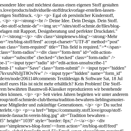
besondere Idee und möchtest daraus einen eigenen Stoff gestalten
.love/products/individuelle-stoffdruckvorlage-erstellen-lassen-
rtigen Stoffdruck. </p> <p> Egal ob persönlicher Kinderstoff,
ln. </p> <p><strong><br /> Deine Idee. Dein Design. Dein Stoff.
der-stoff-schmie-de"><img src="/sites/stoff-schmie.de/files/blog-
ckvorlagen mit Rapport, Designberatung und perfekter Druckdatei."
<br /></strong></p> <div class='simplenews-blog'><strong>Mehr
on="/en/blog-stoff/feed" accept-charset="UTF-8" method="post"
 class="form-required" title="This field is required.">*</span>
class="form-radios"><div class="form-item" id="edit-action-
n" value="subscribe" checked="checked" class="form-radio" />
ibe-1"><input type="radio" id="edit-action-unsubscribe-1"
bmit-1" value="Save" class="form-submit" /> <input type="hidden"
vxruNbJjjT8OvNw" /> <input type="hidden" name="form_id"
e.de/en/node/206114#comments
Textildesign & Software
Sat, 18 Jul
toff eures Häs ist nicht mehr erhältlich? Kein Problem! Die Stoff-
unserem bewährten Baumwoll-Klassiker reproduzieren wir bestehende
erden können. </p> <p> Seit vielen Jahren begleiten wir unter anderem
roup/stoff-schmiede-club/thema/tradition-bewahren-lieblingsmuster-
ür neue Mitglieder und zukünftige Generationen. </p> <p> Du suchst
terlebt.</p> <p><a href="https://community.stoff.love/group/stoff-
chmiede-fasnacht-verein-blog.jpg" alt="Tradition bewahren –
585" height="1039" style="border: 0px;" /></a></p> <div
ass='simplenews-blog-form'><form action="/en/blog-stoff/feed"