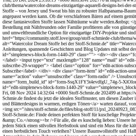
club/thema/watercolor-dreams-einzigartige-aquarell-designs-bei-der-
Stoffe – von Jersey und Sweat bis hin zu robuster Halbpanama-Baumwo
angepasst werden kann. Ob die verschlafenen Bären auf einem gemütl
diese fantasievollen Stoffe lassen Nähträume wahr werden.&nbsp; </p
Bestellung mit Nähfreunden oder Familie profitieren alle von günstige
und umweltfreundliche Option für einzigartige DIY-Projekte und sind
href="https://community.stoff.love/group/stoff-schmiede-club/thema/wa
alt="Watercolor Dream Stoffe bei der Stoff-Schmie.de" title="Wate
Anleitungen, spannende Geschichten und Blog Updates mit selbst de
id="simplenews-block-form-1440-29" class=""> <div><div class="form
</label> <input type="text" maxlength="128" name="mail" id="edit-m
subscribe-29-wrapper"> <label class="option" for="edit-action-subs
Subscribe</label> </div> <div class="form-item" id="edit-action-uns
name="action" value="unsubscribe" class="form-radio" /> Unsubscr
name="form_build_id" id="form-SsqX1FY5t4evdfgU_74g-5-XlOI
id="edit-simplenews-block-form-1440-29" value="simplenews_bloc
Fri, 08 Nov 2024 14:32:04 +0000
Stoff-Schmie.de
202499 at https:/
Schmie.de findest du jetzt die idealen Stoffmuster, um diesen Zaube
und Blätterdesigns in warmen, erdigen Tönen</a> warten darauf, von
<img src="/sites/stoff-schmie.de/files/blog-stoff/11/pxl_20240923_08
Stoff-Schmie.de: Finde deinen perfekten Stoff für kuschelige Proje
&amp; Co.</strong><br />Für alle, die es kuschelig lieben: Unsere h
jedem Stück einen stilvollen Herbstlook und sind ein Muss für die
einen herbstlichen Touch verleihen? Unsere Baumwollstoffe und Halb