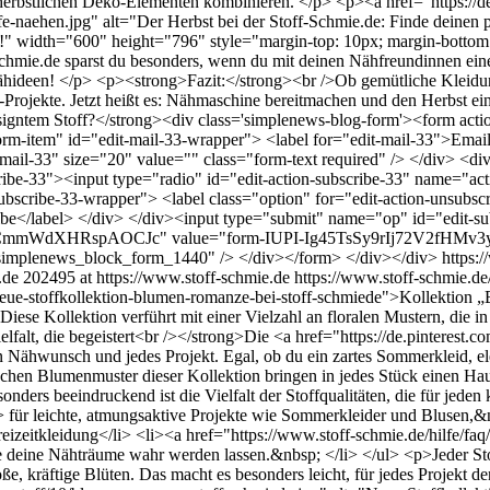
herbstlichen Deko-Elementen kombinieren. </p> <p><a href="https://
offe-naehen.jpg" alt="Der Herbst bei der Stoff-Schmie.de: Finde deinen p
kte!" width="600" height="796" style="margin-top: 10px; margin-bott
-Schmie.de sparst du besonders, wenn du mit deinen Nähfreundinnen ei
n Nähideen! </p> <p><strong>Fazit:</strong><br />Ob gemütliche Kleidun
t-Projekte. Jetzt heißt es: Nähmaschine bereitmachen und den Herbst 
signtem Stoff?</strong><div class='simplenews-blog-form'><form acti
-item" id="edit-mail-33-wrapper"> <label for="edit-mail-33">Email <
ail-33" size="20" value="" class="form-text required" /> </div> <div
cribe-33"><input type="radio" id="edit-action-subscribe-33" name="a
ubscribe-33-wrapper"> <label class="option" for="edit-action-unsubsc
ibe</label> </div> </div><input type="submit" name="op" id="edit-su
3ycCmmWdXHRspAOCJc" value="form-IUPI-Ig45TsSy9rIj72V2fHMv
simplenews_block_form_1440" /> </div></form> </div></div>
https:
.de
202495 at https://www.stoff-schmie.de
https://www.stoff-schmie.d
neue-stoffkollektion-blumen-romanze-bei-stoff-schmiede">Kollektion „B
Diese Kollektion verführt mit einer Vielzahl an floralen Mustern, die in
falt, die begeistert<br /></strong>Die <a href="https://de.pinteres
Nähwunsch und jedes Projekt. Egal, ob du ein zartes Sommerkleid, el
antischen Blumenmuster dieser Kollektion bringen in jedes Stück eine
onders beeindruckend ist die Vielfalt der Stoffqualitäten, die für jede
für leichte, atmungsaktive Projekte wie Sommerkleider und Blusen,&n
zeitkleidung</li> <li><a href="https://www.stoff-schmie.de/hilfe/faq/
 die deine Nähträume wahr werden lassen.&nbsp; </li> </ul> <p>Jeder S
ße, kräftige Blüten. Das macht es besonders leicht, für jedes Projekt de