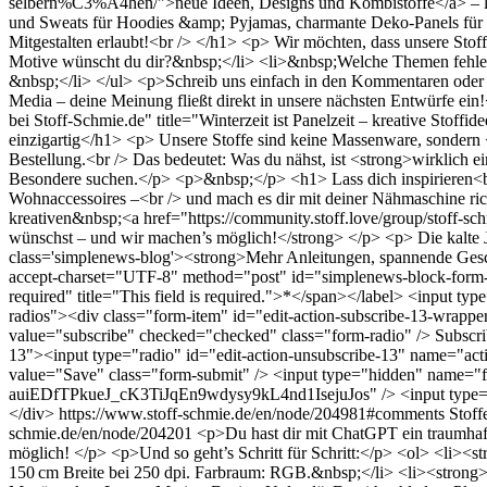
selbern%C3%A4hen/">neue Ideen, Designs und Kombistoffe</a> – lie
und Sweats für Hoodies &amp; Pyjamas, charmante Deko-Panels für 
Mitgestalten erlaubt!<br /> </h1> <p> Wir möchten, dass unsere Stof
Motive wünscht du dir?&nbsp;</li> <li>&nbsp;Welche Themen fehlen d
&nbsp;</li> </ul> <p>Schreib uns einfach in den Kommentaren oder
Media – deine Meinung fließt direkt in unsere nächsten Entwürfe ein!</
bei Stoff-Schmie.de" title="Winterzeit ist Panelzeit – kreative St
einzigartig</h1> <p> Unsere Stoffe sind keine Massenware, sondern <
Bestellung.<br /> Das bedeutet: Was du nähst, ist <strong>wirklich ei
Besondere suchen.</p> <p>&nbsp;</p> <h1> Lass dich inspirieren<br
Wohnaccessoires –<br /> und mach es dir mit deiner Nähmaschine ri
kreativen&nbsp;<a href="https://community.stoff.love/group/stoff-sc
wünschst – und wir machen’s möglich!</strong> </p> <p> Die kalte Jah
class='simplenews-blog'><strong>Mehr Anleitungen, spannende Gesch
accept-charset="UTF-8" method="post" id="simplenews-block-form-1
required" title="This field is required.">*</span></label> <input t
radios"><div class="form-item" id="edit-action-subscribe-13-wrapper
value="subscribe" checked="checked" class="form-radio" /> Subscrib
13"><input type="radio" id="edit-action-unsubscribe-13" name="act
value="Save" class="form-submit" /> <input type="hidden" name
auiEDfTPkueJ_cK3TiJqEn9wdysy9kL4nd1IsejuJos" /> <input type="
</div>
https://www.stoff-schmie.de/en/node/204981#comments
Stoff
schmie.de/en/node/204201
<p>Du hast dir mit ChatGPT ein traumhaft
möglich! </p> <p>Und so geht’s Schritt für Schritt:</p> <ol> <li><
150 cm Breite bei 250 dpi. Farbraum: RGB.&nbsp;</li> <li><strong>