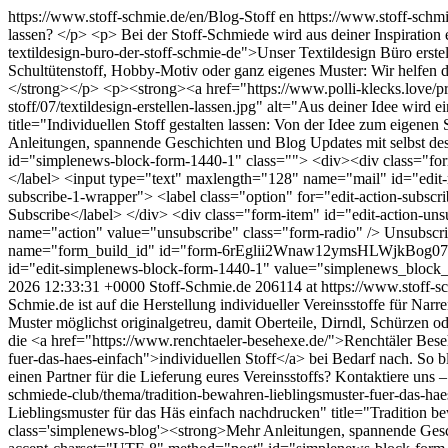
https://www.stoff-schmie.de/en/Blog-Stoff
en
https://www.stoff-schm
lassen? </p> <p> Bei der Stoff-Schmiede wird aus deiner Inspiration e
textildesign-buro-der-stoff-schmie-de">Unser Textildesign Büro erste
Schultütenstoff, Hobby-Motiv oder ganz eigenes Muster: Wir helfen di
</strong></p> <p><strong><a href="https://www.polli-klecks.love/produ
stoff/07/textildesign-erstellen-lassen.jpg" alt="Aus deiner Idee wird 
title="Individuellen Stoff gestalten lassen: Von der Idee zum eige
Anleitungen, spannende Geschichten und Blog Updates mit selbst de
id="simplenews-block-form-1440-1" class=""> <div><div class="form-
</label> <input type="text" maxlength="128" name="mail" id="edit-m
subscribe-1-wrapper"> <label class="option" for="edit-action-subsc
Subscribe</label> </div> <div class="form-item" id="edit-action-uns
name="action" value="unsubscribe" class="form-radio" /> Unsubscri
name="form_build_id" id="form-6rEglii2Wnaw12ymsHLWjkBog07
id="edit-simplenews-block-form-1440-1" value="simplenews_block
2026 12:33:31 +0000
Stoff-Schmie.de
206114 at https://www.stoff-s
Schmie.de ist auf die Herstellung individueller Vereinsstoffe für Na
Muster möglichst originalgetreu, damit Oberteile, Dirndl, Schürzen od
die <a href="https://www.renchtaeler-besehexe.de/">Renchtäler Beseh
fuer-das-haes-einfach">individuellen Stoff</a> bei Bedarf nach. So b
einen Partner für die Lieferung eures Vereinsstoffs? Kontaktiere uns
schmiede-club/thema/tradition-bewahren-lieblingsmuster-fuer-das-haes
Lieblingsmuster für das Häs einfach nachdrucken" title="Tradition 
class='simplenews-blog'><strong>Mehr Anleitungen, spannende Gesch