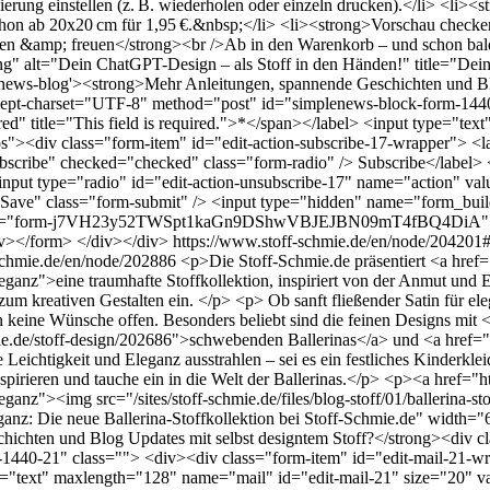
ierung einstellen (z. B. wiederholen oder einzeln drucken).</li> <l
Schon ab 20x20 cm für 1,95 €.&nbsp;</li> <li><strong>Vorschau check
en &amp; freuen</strong><br />Ab in den Warenkorb – und schon bald
ten.png" alt="Dein ChatGPT-Design – als Stoff in den Händen!" title="
enews-blog'><strong>Mehr Anleitungen, spannende Geschichten und Bl
ccept-charset="UTF-8" method="post" id="simplenews-block-form-1440
ed" title="This field is required.">*</span></label> <input type="te
os"><div class="form-item" id="edit-action-subscribe-17-wrapper"> <la
bscribe" checked="checked" class="form-radio" /> Subscribe</label> <
input type="radio" id="edit-action-unsubscribe-17" name="action" va
Save" class="form-submit" /> <input type="hidden" name="form_buil
rm-j7VH23y52TWSpt1kaGn9DShwVBJEJBN09mT4fBQ4DiA" /> <inpu
v></form> </div></div>
https://www.stoff-schmie.de/en/node/20420
-schmie.de/en/node/202886
<p>Die Stoff-Schmie.de präsentiert <a href=
leganz">eine traumhafte Stoffkollektion, inspiriert von der Anmut und E
zum kreativen Gestalten ein. </p> <p> Ob sanft fließender Satin für ele
sen keine Wünsche offen. Besonders beliebt sind die feinen Designs mit 
e.de/stoff-design/202686">schwebenden Ballerinas</a> und <a href="
Leichtigkeit und Eleganz ausstrahlen – sei es ein festliches Kinderklei
irieren und tauche ein in die Welt der Ballerinas.</p> <p><a href="ht
leganz"><img src="/sites/stoff-schmie.de/files/blog-stoff/01/ballerina-
leganz: Die neue Ballerina-Stoffkollektion bei Stoff-Schmie.de" width
ichten und Blog Updates mit selbst designtem Stoff?</strong><div cl
440-21" class=""> <div><div class="form-item" id="edit-mail-21-wra
ype="text" maxlength="128" name="mail" id="edit-mail-21" size="20" va