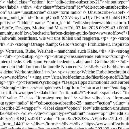
"> <label class="option" for="edit-action-subscribe-21"><input type=
e</label> </div> <div class="form-item" id="edit-action-unsubscribe-
ion" value="unsubscribe" class="form-radio" /> Unsubscribe</label>
ame="form_build_id" id="form-pO5a3hMXVGoyLwUjvTECroBLhhlKUO
e="hidden" name="form_id" id="edit-simplenews-block-form-144
s
Stoffe, Designs, Motive und Muster
Fri, 03 Jan 2025 09:29:43 +0000
munity.stoff.love/buchseite/farben-design-guide-fuer-wwwstofflove">
ige Farbwahl beeinflusst, wie wir uns fühlen und reagieren.</p> <p><s
.</li> <li><strong>Orange &amp; Gelb:</strong> Fröhlichkeit, Inspir
> Vertrauen, Ruhe, Weisheit – manchmal auch Kälte.</li> <li><stron
</li> </ul> <p>&nbsp;</p> <p><strong>Faszinierende Fakten:</strong><
 Unterschiede: Gelb kann Freude bedeuten, aber auch Gefahr.</li> </
ne dein Publikum und kulturelle Nuancen.</li> <li>Setze Farbharmonie
 lass deine Werke strahlen! ✨</p> <p><strong>Welche Farbe beschreibt
er-wwwstofflove"><img src="/sites/stoff-schmie.de/files/blog-stoff/12
rong></p> <p>#FarbenPsychologie #DesignTipps #EmotionDurchFarben
?</strong><div class='simplenews-blog-form'><form action="/en/blog
-mail-25-wrapper"> <label for="edit-mail-25">Email <span class="form
" value="" class="form-text required" /> </div> <div class="form-rad
put type="radio" id="edit-action-subscribe-25" name="action" value=
ubscribe-25-wrapper"> <label class="option" for="edit-action-unsubsc
ibe</label> </div> </div><input type="submit" name="op" id="edit-su
64CzeZceKBQbzd5KI" value="form-9o7RZ3Zw-AEbtcKo27LbzT-hfF6
k_form_1440" /> </div></form> </div></div>
https://www.stoff-schm
toff-schmie.de
https://www.stoff-schmie.de/en/node/202499
<p>Die ne