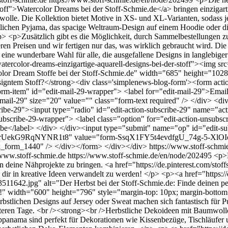
stoff">Watercolor Dreams bei der Stoff-Schmie.de</a> bringen einzigar
lle. Die Kollektion bietet Motive in XS- und XL-Varianten, sodass jed
ichen Pyjama, das spacige Weltraum-Design auf einem Hoodie oder die
> <p>Zusätzlich gibt es die Möglichkeit, durch Sammelbestellungen zu
ren Preisen und wir fertigen nur das, was wirklich gebraucht wird. Die
 eine wunderbare Wahl für alle, die ausgefallene Designs in langlebige
tercolor-dreams-einzigartige-aquarell-designs-bei-der-stoff"><img src=
rcolor Dream Stoffe bei der Stoff-Schmie.de" width="685" height="10
signtem Stoff?</strong><div class='simplenews-blog-form'><form acti
-item" id="edit-mail-29-wrapper"> <label for="edit-mail-29">Email <
ail-29" size="20" value="" class="form-text required" /> </div> <div
cribe-29"><input type="radio" id="edit-action-subscribe-29" name="a
ubscribe-29-wrapper"> <label class="option" for="edit-action-unsubsc
ibe</label> </div> </div><input type="submit" name="op" id="edit-su
orUekG9RqNYNR1t8" value="form-SsqX1FY5t4evdfgU_74g-5-XlOIo
k_form_1440" /> </div></form> </div></div>
https://www.stoff-schm
/www.stoff-schmie.de
https://www.stoff-schmie.de/en/node/202495
<p>D
r in deine Nähprojekte zu bringen. <a href="https://de.pinterest.com
 dir in kreative Ideen verwandelt zu werden! </p> <p><a href="https:
3511642.jpg" alt="Der Herbst bei der Stoff-Schmie.de: Finde deinen perf
kte!" width="600" height="796" style="margin-top: 10px; margin-botto
erbstlichen Designs auf Jersey oder Sweat machen sich fantastisch fü
 kälteren Tage. <br /><strong><br />Herbstliche Dekoideen mit Baum
panama sind perfekt für Dekorationen wie Kissenbezüge, Tischläufer u