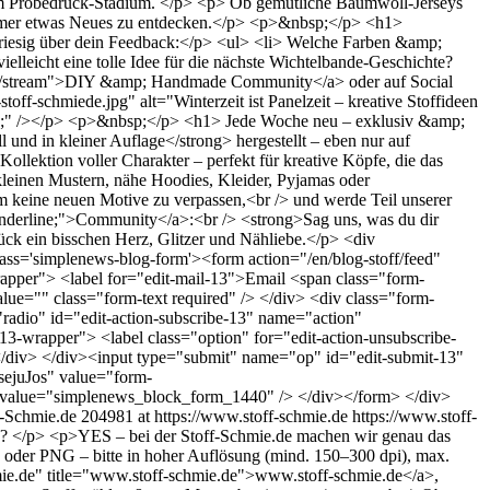
im Probedruck-Stadium. </p> <p> Ob gemütliche Baumwoll-Jerseys
 immer etwas Neues zu entdecken.</p> <p>&nbsp;</p> <h1>
s riesig über dein Feedback:</p> <ul> <li> Welche Farben &amp;
leicht eine tolle Idee für die nächste Wichtelbande-Geschichte?
-club/stream">DIY &amp; Handmade Community</a> oder auf Social
toff-schmiede.jpg" alt="Winterzeit ist Panelzeit – kreative Stoffideen
: 0px;" /></p> <p>&nbsp;</p> <h1> Jede Woche neu – exklusiv &amp;
und in kleiner Auflage</strong> hergestellt – eben nur auf
Kollektion voller Charakter – perfekt für kreative Köpfe, die das
leinen Mustern, nähe Hoodies, Kleider, Pyjamas oder
 keine neuen Motive zu verpassen,<br /> und werde Teil unserer
: underline;">Community</a>:<br /> <strong>Sag uns, was du dir
tück ein bisschen Herz, Glitzer und Nähliebe.</p> <div
ass='simplenews-blog-form'><form action="/en/blog-stoff/feed"
pper"> <label for="edit-mail-13">Email <span class="form-
lue="" class="form-text required" /> </div> <div class="form-
"radio" id="edit-action-subscribe-13" name="action"
13-wrapper"> <label class="option" for="edit-action-unsubscribe-
 </div> </div><input type="submit" name="op" id="edit-submit-13"
ejuJos" value="form-
value="simplenews_block_form_1440" /> </div></form> </div>
f-Schmie.de
204981 at https://www.stoff-schmie.de
https://www.stoff-
hen? </p> <p>YES – bei der Stoff-Schmie.de machen wir genau das
G oder PNG – bitte in hoher Auflösung (mind. 150–300 dpi), max.
mie.de" title="www.stoff-schmie.de">www.stoff-schmie.de</a>,