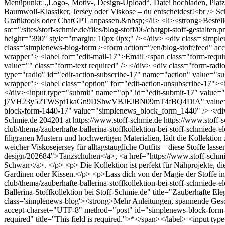
Menüpunkt: „Logo-, Motiv-, Design-Upload“. Datei hochladen, Platz
Baumwoll-Klassiker, Jersey oder Viskose – du entscheidest!<br /> 
Grafiktools oder ChatGPT anpassen.&nbsp;</li> <li><strong>Bestell
src="/sites/stoff-schmie.de/files/blog-stoff/06/chatgpt-stoff-gestal
height="390" style="margin: 10px 0px;" /></div> <div class='simpl
class='simplenews-blog-form'><form action="/en/blog-stoff/feed" a
wrapper"> <label for="edit-mail-17">Email <span class="form-requir
value="" class="form-text required" /> </div> <div class="form-radi
type="radio" id="edit-action-subscribe-17" name="action" value="su
wrapper"> <label class="option" for="edit-action-unsubscribe-17"><
</div><input type="submit" name="op" id="edit-submit-17" value="
j7VH23y52TWSpt1kaGn9DShwVBJEJBN09mT4fBQ4DiA" value="fo
block-form-1440-17" value="simplenews_block_form_1440" /> </di
Schmie.de
204201 at https://www.stoff-schmie.de
https://www.stoff
club/thema/zauberhafte-ballerina-stoffkollektion-bei-stoff-schmiede-e
filigranen Mustern und hochwertigen Materialien, lädt die Kollektion 
weicher Viskosejersey für alltagstaugliche Outfits – diese Stoffe las
design/202684">Tanzschuhen</a>, <a href="https://www.stoff-schmi
Schwan</a>. </p> <p> Die Kollektion ist perfekt für Nähprojekte, die 
Gardinen oder Kissen.</p> <p>Lass dich von der Magie der Stoffe insp
club/thema/zauberhafte-ballerina-stoffkollektion-bei-stoff-schmiede-e
Ballerina-Stoffkollektion bei Stoff-Schmie.de" title="Zauberhafte E
class='simplenews-blog'><strong>Mehr Anleitungen, spannende Gesch
accept-charset="UTF-8" method="post" id="simplenews-block-form-1
required" title="This field is required.">*</span></label> <input t