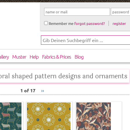
Remember me
forgot password?
register
llery
Muster
Help
Fabrics & Prices
Blog
loral shaped pattern designs and ornaments
1 of 17
››