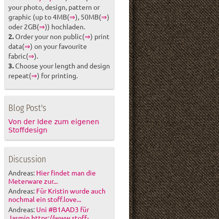
your photo, design, pattern or
graphic (up to 4MB(
⇒
), 50MB(
⇒
)
oder 2GB(
⇒
)) hochladen.
2.
Order your non public(
⇒
) print
data(
⇒
) on your favourite
fabric(
⇒
).
3.
Choose your length and design
repeat(
⇒
) for printing.
Blog Post's
Von der Idee zum eigenen
Stoffdesign
Discussion
Andreas:
Hier findet man die
Meterware zur...
Andreas:
Für Kristin wurde auch
nochmal ein stoff.love...
Andreas:
Uni #B1AAD3 für
Jasmin https://www.stoff-