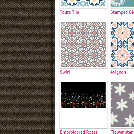
Tours Tile
Stamped Bl
Swirl
Avignon
Embroidered Roses
Flower star