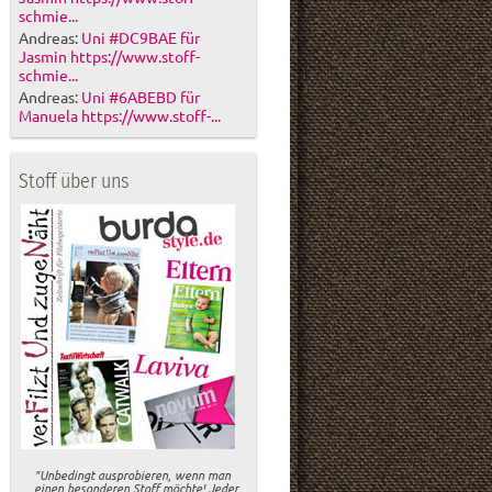
schmie...
Andreas:
Uni #DC9BAE für
Jasmin https://www.stoff-
schmie...
Andreas:
Uni #6ABEBD für
Manuela https://www.stoff-...
Stoff über uns
"Unbedingt ausprobieren, wenn man
einen besonderen Stoff möchte! Jeder