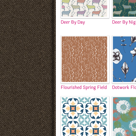
Deer By Day
Deer By Nig
Flourished Spring Field
Dotwork Flo