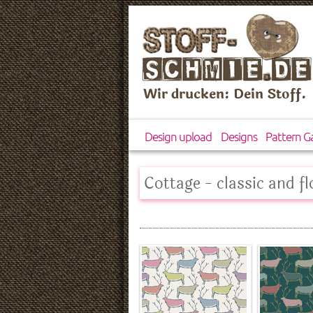
Wir drucken: Dein Stoff.
Design upload
Designs
Pattern Ga
Cottage - classic and f