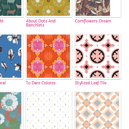
ht
About Dots And
Cornflowers Dream
Banchlets
ral
To Dare Colores
Stylized Leaf Tile