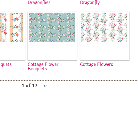
Dragonflies
Dragonfly
uquets
Cottage Flower
Cottage Flowers
Bouquets
1 of 17
››