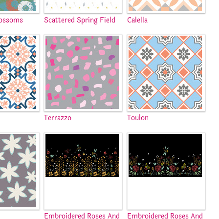
ossoms
Scattered Spring Field
Calella
Terrazzo
Toulon
Embroidered Roses And
Embroidered Roses And