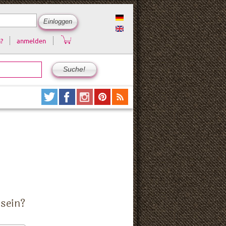
?
anmelden
 sein?