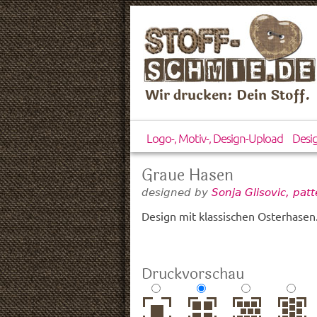
Wir drucken: Dein Stoff.
Logo-, Motiv-, Design-Upload
Desi
Graue Hasen
designed by
Sonja Glisovic, pa
Design mit klassischen Osterhasen
Druckvorschau