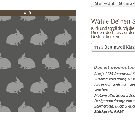
40
Wähle Deinen S
Klick und scroll durch di
Dir den Stoff aus, auf de
Design drucken.
Wähle
1175 Baumwoll Klas
Deinen
97%Baumw
Stoff!Klick
Breite: 1
und
Gewicht: 
Das ist momentan
scroll
Lieferzeit
Stoff: 1175 Baumwoll K
durch
20x20cm: 
Zusammensetzung: 97
die
60x40cm: 
Lieferzeit: gedruckt, g
Stoffübersicht
ab 1m:
29.
Wochen
und
ab 3m:
26.
Motivgröße: 20cm x 20
ab 10m:
24
suche
Designanordnung: einfa
ab 50m:
21
Dir
Stoffgröße: 60cm x 40
den
Stückpreis:
9,95€
Stoff
aus,
auf
dem