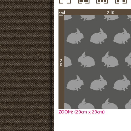
20
cm
2
0
ZOOM: (20cm x 20cm)