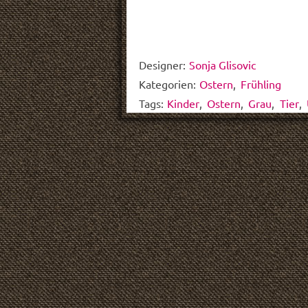
Designer:
Sonja Glisovic
Kategorien:
Ostern
,
Frühling
Tags:
Kinder
,
Ostern
,
Grau
,
Tier
,