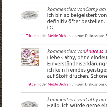
kommentiert von
Cathy
am
Ich bin so beigeistert vo
definitiv öfter bestellen.
LG
Tritt ein
oder
Melde Dich an
um zum Diskussions-S
kommentiert von
Andreas
a
Liebe
Cathy, ohne eindeu
Einverständniserklärung
ich kein fremdes geistig
auf Stoff drucken. Schön
Tritt ein
oder
Melde Dich an
um zum Diskussions-S
kommentiert von
Cathy
am
Hallo, ich würde gerne e