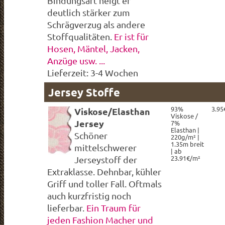
Bindungsart neigt er
deutlich stärker zum
Schrägverzug als andere
Stoffqualitäten.
Er ist für
Hosen, Mäntel, Jacken,
Anzüge usw. ...
Lieferzeit: 3-4 Wochen
Jersey Stoffe
93%
3.95
Viskose/Elasthan
Viskose /
Jersey
7%
Elasthan |
Schöner
220g/m² |
1.35m breit
mittelschwerer
| ab
23.91€/m²
Jerseystoff der
Extraklasse. Dehnbar, kühler
Griff und toller Fall. Oftmals
auch kurzfristig noch
lieferbar.
Ein Traum für
jeden Fashion Macher und