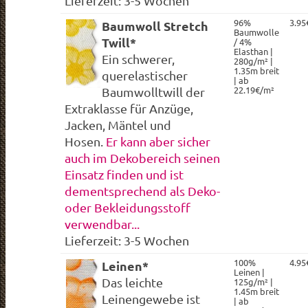
Lieferzeit: 3-5 Wochen
96%
3.95
Baumwoll Stretch
Baumwolle
Twill*
/ 4%
Elasthan |
Ein schwerer,
280g/m² |
1.35m breit
querelastischer
| ab
22.19€/m²
Baumwolltwill der
Extraklasse für Anzüge,
Jacken, Mäntel und
Hosen.
Er kann aber sicher
auch im Dekobereich seinen
Einsatz finden und ist
dementsprechend als Deko-
oder Bekleidungsstoff
verwendbar...
Lieferzeit: 3-5 Wochen
100%
4.95
Leinen*
Leinen |
Das leichte
125g/m² |
1.45m breit
Leinengewebe ist
| ab