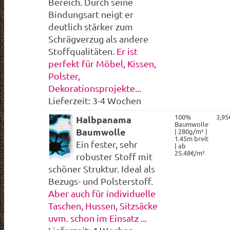
Bereich. Durch seine
Bindungsart neigt er
deutlich stärker zum
Schrägverzug als andere
Stoffqualitäten.
Er ist
perfekt für Möbel, Kissen,
Polster,
Dekorationsprojekte...
Lieferzeit: 3-4 Wochen
100%
3,95
Halbpanama
Baumwolle
Baumwolle
| 280g/m² |
1.45m breit
Ein fester, sehr
| ab
25.48€/m²
robuster Stoff mit
schöner Struktur. Ideal als
Bezugs- und Polsterstoff.
Aber auch für individuelle
Taschen, Hussen, Sitzsäcke
uvm. schon im Einsatz ...