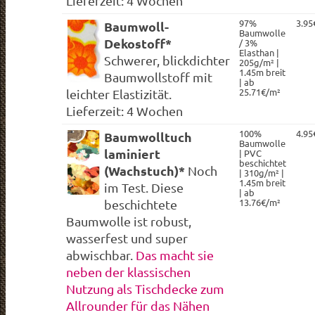
Lieferzeit: 4 Wochen
97%
3.95
Baumwoll-
Baumwolle
Dekostoff*
/ 3%
Elasthan |
Schwerer, blickdichter
205g/m² |
1.45m breit
Baumwollstoff mit
| ab
25.71€/m²
leichter Elastizität.
Lieferzeit: 4 Wochen
100%
4.95
Baumwolltuch
Baumwolle
laminiert
| PVC
beschichtet
(Wachstuch)*
Noch
| 310g/m² |
1.45m breit
im Test. Diese
| ab
13.76€/m²
beschichtete
Baumwolle ist robust,
wasserfest und super
abwischbar.
Das macht sie
neben der klassischen
Nutzung als Tischdecke zum
Allrounder für das Nähen