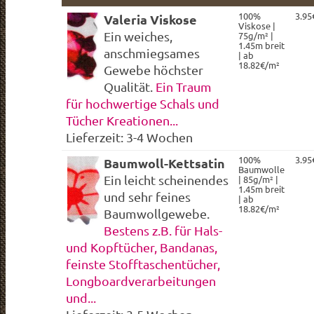
100%
3.95
Valeria Viskose
Viskose |
Ein weiches,
75g/m² |
1.45m breit
anschmiegsames
| ab
18.82€/m²
Gewebe höchster
Qualität.
Ein Traum
für hochwertige Schals und
Tücher Kreationen...
Lieferzeit: 3-4 Wochen
100%
3.95
Baumwoll-Kettsatin
Baumwolle
Ein leicht scheinendes
| 85g/m² |
1.45m breit
und sehr feines
| ab
18.82€/m²
Baumwollgewebe.
Bestens z.B. für Hals-
und Kopftücher, Bandanas,
feinste Stofftaschentücher,
Longboardverarbeitungen
und...