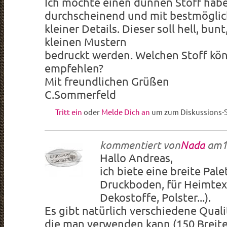
Ich möchte einen dünnen Stoff hab
durchscheinend und mit bestmöglic
kleiner Details. Dieser soll hell, bu
kleinen Mustern
bedruckt werden. Welchen Stoff kön
empfehlen?
Mit freundlichen Grüßen
C.Sommerfeld
Tritt ein
oder
Melde Dich an
um zum Diskussions-S
kommentiert von
Nada
am
1
Hallo Andreas,
ich biete eine breite Pale
Druckboden, für Heimtext
Dekostoffe, Polster...).
Es gibt natürlich verschiedene Qualit
die man verwenden kann (150 Breite