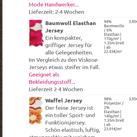
Mode Handwerker...
Lieferzeit: 2-4 Wochen
94%
3.95
Baumwoll Elasthan
Baumwolle
Jersey
/ 6%
Elasthan |
Ein kompakter,
170g/m² |
1.35m breit
griffiger Jersey für
| ab
22.43€/m²
alle Gelegenheiten.
Im Vergleich zu den Viskose-
Jerseys etwas steifer im Fall.
Geeignet als
Bekleidungsstoff...
Lieferzeit 2-4 Wochen
98%
3.95
Waffel Jersey
Polyester /
Der feine Jersey ist
2%
Elasthan |
ein toller Sport- und
140g/m² |
1.35m breit
Funktionsjersey.
| ab
23.91€/m²
Schön elastisch, luftig,
atmungsaktiv mit weichem