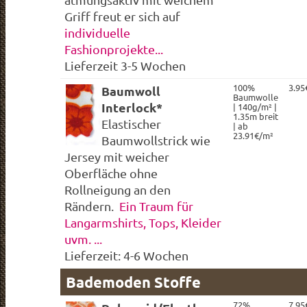
Griff freut er sich auf
individuelle
Fashionprojekte...
Lieferzeit 3-5 Wochen
100%
3.95
Baumwoll
Baumwolle
Interlock*
| 140g/m² |
1.35m breit
Elastischer
| ab
23.91€/m²
Baumwollstrick wie
Jersey mit weicher
Oberfläche ohne
Rollneigung an den
Rändern.
Ein Traum für
Langarmshirts, Tops, Kleider
uvm. ...
Lieferzeit: 4-6 Wochen
Bademoden Stoffe
72%
7.95