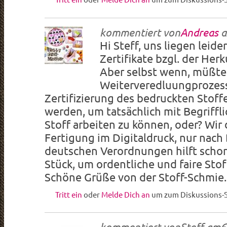
kommentiert von
Andreas
a
Hi Steff, uns liegen leider
Zertifikate bzgl. der Herk
Aber selbst wenn, müßte
Weiterveredluungprozess
Zertifizierung des bedruckten Sto
werden, um tatsächlich mit Begriffli
Stoff arbeiten zu können, oder? Wir 
Fertigung im Digitaldruck, nur nach
deutschen Verordnungen hilft schon
Stück, um ordentliche und faire Stof
Schöne Grüße von der Stoff-Schmie
Tritt ein
oder
Melde Dich an
um zum Diskussions-S
kommentiert von
Steff
am
6