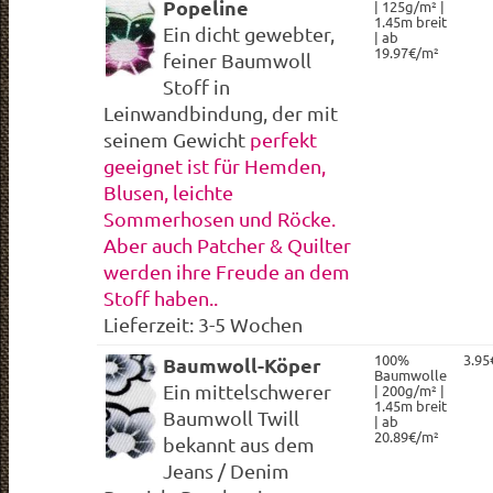
Popeline
| 125g/m² |
1.45m breit
Ein dicht gewebter,
| ab
19.97€/m²
feiner Baumwoll
Stoff in
Leinwandbindung, der mit
seinem Gewicht
perfekt
geeignet ist für Hemden,
Blusen, leichte
Sommerhosen und Röcke.
Aber auch Patcher & Quilter
werden ihre Freude an dem
Stoff haben.
.
Lieferzeit: 3-5 Wochen
100%
3.95
Baumwoll-Köper
Baumwolle
Ein mittelschwerer
| 200g/m² |
1.45m breit
Baumwoll Twill
| ab
20.89€/m²
bekannt aus dem
Jeans / Denim