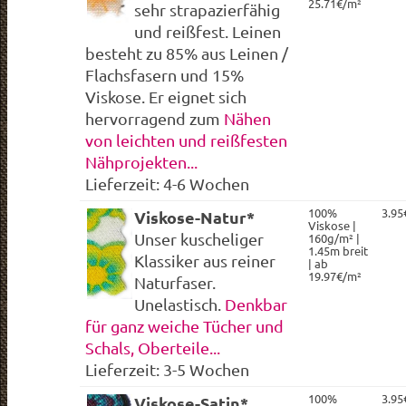
25.71€/m²
sehr strapazierfähig
und reißfest. Leinen
besteht zu 85% aus Leinen /
Flachsfasern und 15%
Viskose. Er eignet sich
hervorragend zum
Nähen
von leichten und reißfesten
Nähprojekten...
Lieferzeit: 4-6 Wochen
100%
3.95
Viskose-Natur*
Viskose |
Unser kuscheliger
160g/m² |
1.45m breit
Klassiker aus reiner
| ab
19.97€/m²
Naturfaser.
Unelastisch.
Denkbar
für ganz weiche Tücher und
Schals, Oberteile...
Lieferzeit: 3-5 Wochen
100%
3.95
Viskose-Satin*