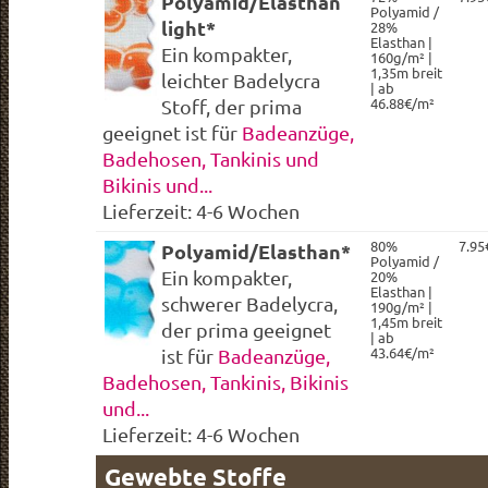
Polyamid/Elasthan
Polyamid /
light*
28%
Elasthan |
Ein kompakter,
160g/m² |
1,35m breit
leichter Badelycra
| ab
46.88€/m²
Stoff, der prima
geeignet ist für
Badeanzüge,
Badehosen, Tankinis und
Bikinis und...
Lieferzeit: 4-6 Wochen
80%
7.95
Polyamid/Elasthan*
Polyamid /
Ein kompakter,
20%
Elasthan |
schwerer Badelycra,
190g/m² |
1,45m breit
der prima geeignet
| ab
43.64€/m²
ist für
Badeanzüge,
Badehosen, Tankinis, Bikinis
und...
Lieferzeit: 4-6 Wochen
Gewebte Stoffe