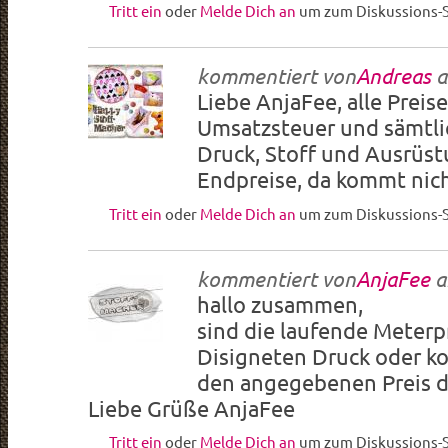
Tritt ein
oder
Melde Dich an
um zum Diskussions-S
kommentiert von
Andreas
a
Liebe AnjaFee, alle Preise
Umsatzsteuer und sämtli
Druck, Stoff und Ausrüst
Endpreise, da kommt nic
Tritt ein
oder
Melde Dich an
um zum Diskussions-S
kommentiert von
AnjaFee
a
hallo zusammen,
sind die laufende Meter
Disigneten Druck oder k
den angegebenen Preis d
Liebe Grüße AnjaFee
Tritt ein
oder
Melde Dich an
um zum Diskussions-S