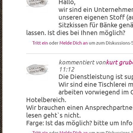
Hallo,
wir sind ein Unternehm
unseren eigenen Stoff (
Sitzkissen für Bänke gen
lassen. Ist dies bei Ihnen möglich?
Tritt ein
oder
Melde Dich an
um zum Diskussions-S
kommentiert von
kurt grub
11:12
Die Dienstleistung ist su
Wir sind eine Tischlerei m
arbeiten vorwiegend im 
Hotelbereich.
Wir brauchen einen Ansprechpartner
lesen geht`s nicht.
Farge: Ist das möglich? bitte um Inf
Tritt ein
oder
Melde Dich an
um zum Diskussions-S