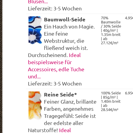
Blusen...
Lieferzeit: 3-5 Wochen
70%
4.95
Baumwoll-Seide
Baumwolle
Ein Hauch von Magie.
/ 30% Seide
| 40g/m² |
Eine feine
1.35m breit
| ab
Webstruktur, die
27.12€/m²
fließend weich ist.
Durchscheinend.
Ideal
beispielsweise für
Accessoires, edle Tuche
und...
Lieferzeit: 3-5 Wochen
100% Seide
6.95
Reine Seide*
| 85g/m² |
Feiner Glanz, brillante
1.40m breit
| ab
Farben, angenehmes
28.54€/m²
Tragegefühl: Seide ist
der edelste aller
Naturstoffe!
Ideal