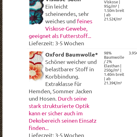
Viskose |
Ein leicht
95g/m² |
1.50m breit
scheinendes, sehr
| ab
21.52€/m²
weiches und
feines
Viskose-Gewebe,
geeignet als Futterstoff...
Lieferzeit: 3-5 Wochen
98%
3.95
Oxford Baumwolle*
Baumwolle
Schöner weicher und
/ 2%
Elasthan |
belastbarer Stoff in
250g/m² |
1.40m breit
Korbbindung.
| ab
21.39€/m²
Extraklasse für
Hemden, Sommer Jacken
und Hosen.
Durch seine
stark strukturierte Optik
kann er sicher auch im
Dekobereich seinen Einsatz
finden...
Lieferzeit: 3-5 Wochen