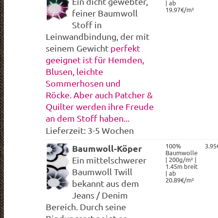
Ein dicht gewebter,
| ab
19.97€/m²
feiner Baumwoll
Stoff in
Leinwandbindung, der mit
seinem Gewicht
perfekt
geeignet ist für Hemden,
Blusen, leichte
Sommerhosen und
Röcke. Aber auch Patcher &
Quilter werden ihre Freude
an dem Stoff haben..
.
Lieferzeit: 3-5 Wochen
100%
3.95
Baumwoll-Köper
Baumwolle
Ein mittelschwerer
| 200g/m² |
1.45m breit
Baumwoll Twill
| ab
20.89€/m²
bekannt aus dem
Jeans / Denim
Bereich. Durch seine