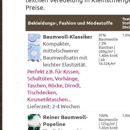
Preise.
Test
Bekleidungs-, Fashion und Modestoffe
Stof
20x
97%
1.95
Baumwoll-Klassiker
Baumwolle
Kompakter,
/ 3%
Elasthan |
mittelschwerer
200g/m² |
1.40m breit
Baumwollsatin mit
| ab
16.52€
/
m²
leichter Elastizität.
Perfekt z.B. für Kissen,
Schultüten, Vorhänge,
Taschen, Röcke, Dirndl,
Tischdecken,
Kosmetiktaschen...
Lieferzeit: 2-4 Wochen
100%
1.95
Reiner Baumwoll-
Baumwolle
Popeline
| 125g/m² |
1.45m breit