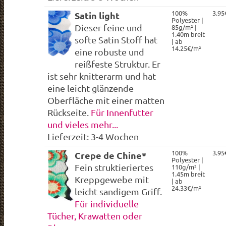
100%
3.95
Satin light
Polyester |
Dieser feine und
85g/m² |
1.40m breit
softe Satin Stoff hat
| ab
14.25€/m²
eine robuste und
reißfeste Struktur. Er
ist sehr knitterarm und hat
eine leicht glänzende
Oberfläche mit einer matten
Rückseite.
Für Innenfutter
und vieles mehr...
Lieferzeit: 3-4 Wochen
100%
3.95
Crepe de Chine*
Polyester |
Fein struktieriertes
110g/m² |
1.45m breit
Kreppgewebe mit
| ab
24.33€/m²
leicht sandigem Griff.
Für individuelle
Tücher, Krawatten oder