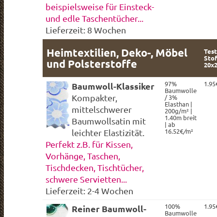
beispielsweise für Einsteck-
und edle Taschentücher...
Lieferzeit: 8 Wochen
Heimtextilien, Deko-, Möbel
Test
Stof
und Polsterstoffe
20x
97%
1.95
Baumwoll-Klassiker
Baumwolle
Kompakter,
/ 3%
Elasthan |
mittelschwerer
200g/m² |
1.40m breit
Baumwollsatin mit
| ab
16.52€
/
m²
leichter Elastizität.
Perfekt z.B. für Kissen,
Vorhänge, Taschen,
Tischdecken, Tischtücher,
schwere Servietten...
Lieferzeit: 2-4 Wochen
100%
1.95
Reiner Baumwoll-
Baumwolle