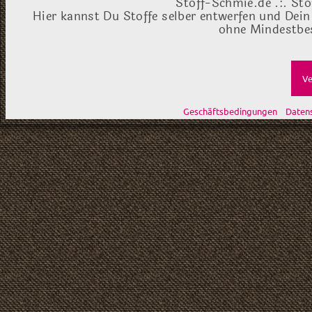
Stoff-Schmie.de .:. Sto
Hier kannst Du Stoffe selber entwerfen und Dein
ohne Mindestbes
Ve
Geschäftsbedingungen
Daten