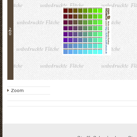
2
0
Zoom