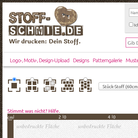
Ic
Wir drucken: Dein Stoff.
Logo-, Motiv-, Design-Upload
Designs
Patterngalerie
Must
zentriert
einfach
gespiegelt
horizontal
vertikal
wiederholt
versetzt
versetzt
Stimmt was nicht? Hilfe.
20
40
cm