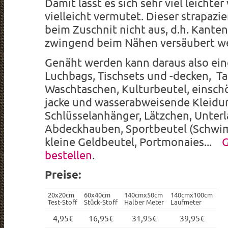
Damit lässt es sich sehr viel leichter
vielleicht vermutet. Dieser strapazie
beim Zuschnit nicht aus, d.h. Kante
zwingend beim Nähen versäubert w
Genäht werden kann daraus also ein
Luchbags, Tischsets und -decken, Ta
Waschtaschen, Kulturbeutel, einsch
jacke und wasserabweisende Kleidu
Schlüsselanhänger, Lätzchen, Unter
Abdeckhauben, Sportbeutel (Schwim
kleine Geldbeutel, Portmonaies...
G
bestellen
.
Preise:
20x20cm
60x40cm
140cmx50cm
140cmx100cm
Test-Stoff
Stück-Stoff
Halber Meter
Laufmeter
4,95€
16,95€
31,95€
39,95€