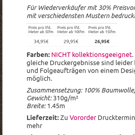
Für Wiederverkäufer mit 30% Preisvor
mit verschiedensten Mustern bedruck
Preis pro lfd.
Preis pro lfd.
Preis pro lfd.
Meter ab 5lfm
Meter ab 10lfm
Meter ab 15lfm
34,95€
29,95€
26,95€
Farben:
NICHT kollektionsgeeignet
gleiche Druckergebnisse sind leider
und Folgeaufträgen von einem Desi
möglich.
Zusammensetzung:
100% Baumwolle,
Gewicht:
310g/m²
Breite:
1.45m
Lieferzeit:
Zu
Vororder
Drucktermin
mehr