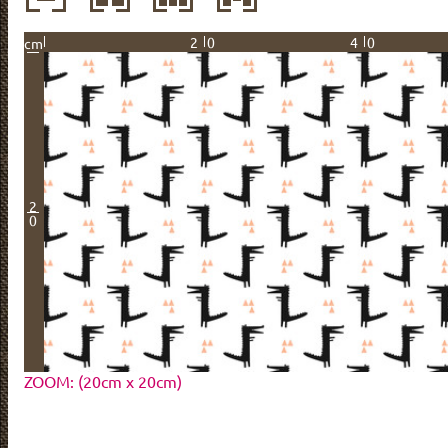
20
40
cm
2
0
ZOOM: (20cm x 20cm)