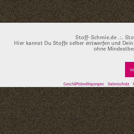
Stoff-Schmie.de .:. Sto
Hier kannst Du Stoffe selber entwerfen und Dein
ohne Mindestbes
Ve
Geschäftsbedingungen
Datenschutz