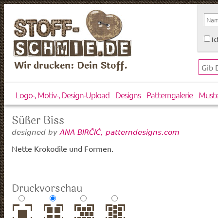
Ic
Wir drucken: Dein Stoff.
Logo-, Motiv-, Design-Upload
Designs
Patterngalerie
Must
Süßer Biss
designed by
ANA BIRČIĆ, patterndesigns.com
Nette Krokodile und Formen.
Druckvorschau