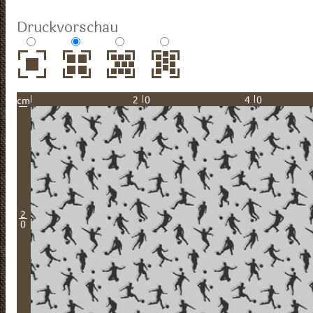
Druckvorschau
20
40
cm
2
0