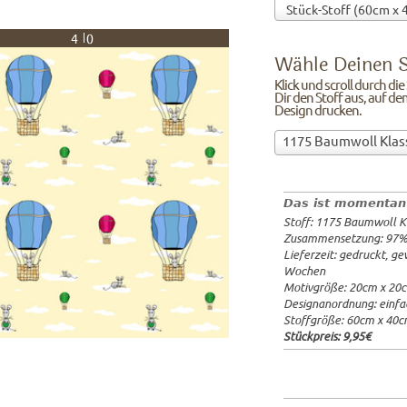
40
Wähle Deinen S
Klick und scroll durch di
Dir den Stoff aus, auf de
Design drucken.
Wähle
1175 Baumwoll Klas
Deinen
97%Baumw
Stoff!Klick
Breite: 1
und
Gewicht: 
Das ist momentan
scroll
Lieferzeit
Stoff: 1175 Baumwoll K
durch
20x20cm: 
Zusammensetzung: 97
die
60x40cm: 
Lieferzeit: gedruckt, g
Stoffübersicht
ab 1m:
29.
Wochen
und
ab 3m:
26.
Motivgröße: 20cm x 20
ab 10m:
24
suche
Designanordnung: einfa
ab 50m:
21
Dir
Stoffgröße: 60cm x 40
den
Stückpreis:
9,95€
Stoff
aus,
auf
dem