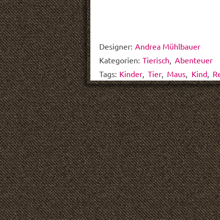
Designer:
Andrea Mühlbauer
Kategorien:
Tierisch
,
Abenteuer
Tags:
Kinder
,
Tier
,
Maus
,
Kind
,
R