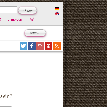
?
anmelden
 sein?