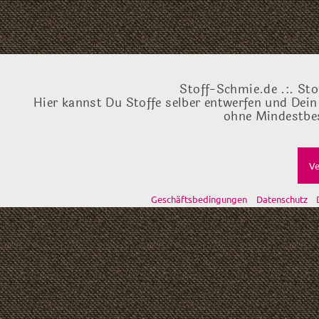
Stoff-Schmie.de .:. Sto
Hier kannst Du Stoffe selber entwerfen und Dein
ohne Mindestbes
Ve
Geschäftsbedingungen
Datenschutz