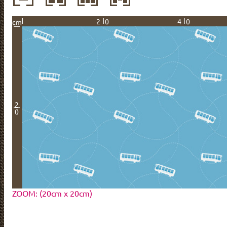
20
40
cm
2
0
ZOOM: (20cm x 20cm)