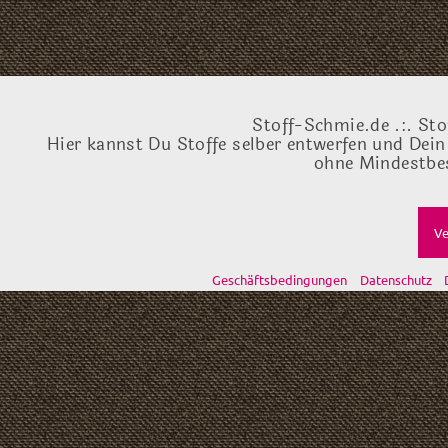
Stoff-Schmie.de .:. Sto
Hier kannst Du Stoffe selber entwerfen und Dein
ohne Mindestbes
Ve
Geschäftsbedingungen
Datenschutz