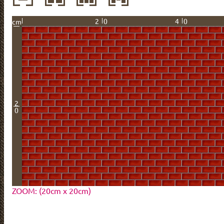
20
40
cm
2
0
ZOOM: (20cm x 20cm)