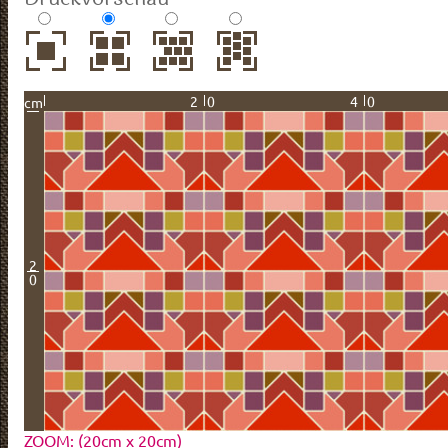
20
40
cm
2
0
ZOOM: (20cm x 20cm)