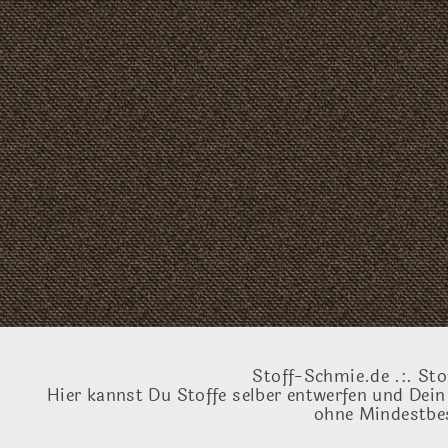
Stoff-Schmie.de .:. Sto
Hier kannst Du Stoffe selber entwerfen und Dein
ohne Mindestbes