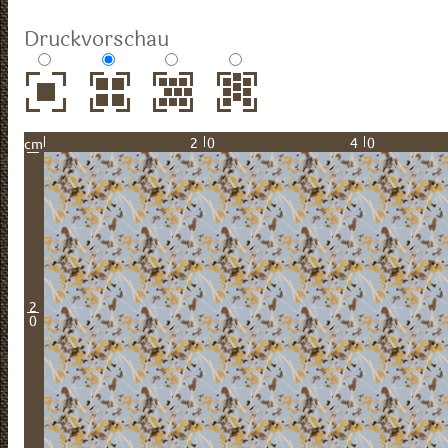
Druckvorschau
20
40
cm
2
0