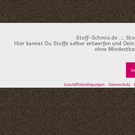
Stoff-Schmie.de .:. Sto
Hier kannst Du Stoffe selber entwerfen und Dein
ohne Mindestbes
Ve
Geschäftsbedingungen
Datenschutz