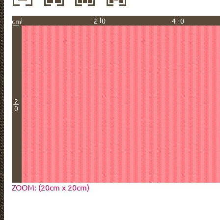
20
40
cm
2
0
ZOOM: (20cm x 20cm)