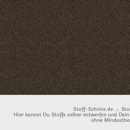
Stoff-Schmie.de .:. Sto
Hier kannst Du Stoffe selber entwerfen und Dein
ohne Mindestbes