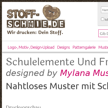
Ic
Wir drucken: Dein Stoff.
Logo-, Motiv-, Design-Upload
Designs
Patterngalerie
Must
Schulelemente Und F
Mylana Mus
designed by
Nahtloses Muster mit S
Druckvorschau