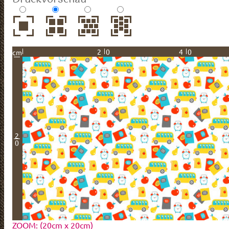
20
40
cm
2
0
ZOOM: (20cm x 20cm)