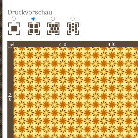
Druckvorschau
20
40
cm
2
0