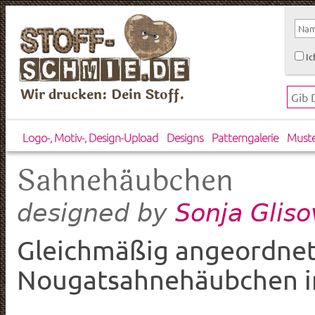
Ic
Wir drucken: Dein Stoff.
Logo-, Motiv-, Design-Upload
Designs
Patterngalerie
Must
Sahnehäubchen
Sonja Gliso
designed by
Gleichmäßig angeordnete
Nougatsahnehäubchen in