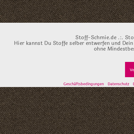
Stoff-Schmie.de .:. Sto
Hier kannst Du Stoffe selber entwerfen und Dein
ohne Mindestbes
Ve
Geschäftsbedingungen
Datenschutz