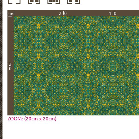
20
40
cm
2
0
ZOOM: (20cm x 20cm)