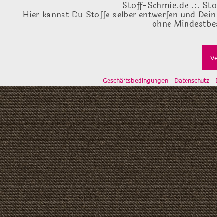
Stoff-Schmie.de .:. Sto
Hier kannst Du Stoffe selber entwerfen und Dein
ohne Mindestbes
Ve
Geschäftsbedingungen
Datenschutz