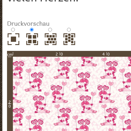
Druckvorschau
20
40
cm
2
0