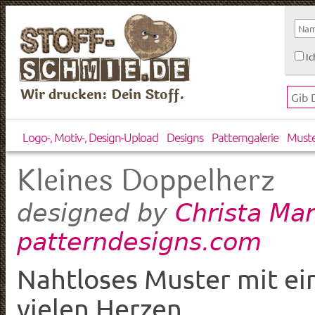
Ic
Wir drucken: Dein Stoff.
Logo-, Motiv-, Design-Upload
Designs
Patterngalerie
Must
Kleines Doppelherz
Christa Mar
designed by
patterndesigns.com
Nahtloses Muster mit ei
vielen Herzen.