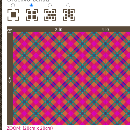
20
40
cm
2
0
ZOOM: (20cm x 20cm)