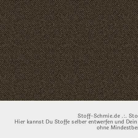
Stoff-Schmie.de .:. Sto
Hier kannst Du Stoffe selber entwerfen und Dein
ohne Mindestbes