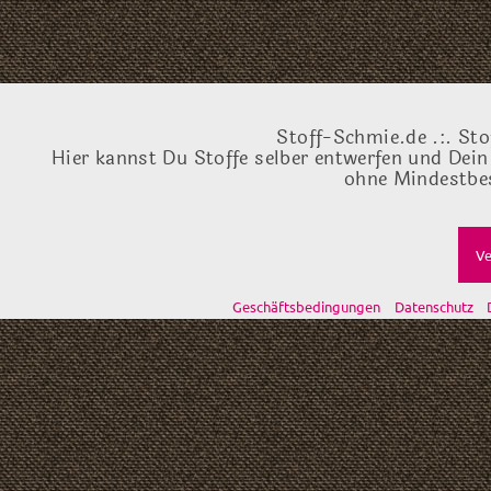
Stoff-Schmie.de .:. Sto
Hier kannst Du Stoffe selber entwerfen und Dein
ohne Mindestbes
Ve
Geschäftsbedingungen
Datenschutz