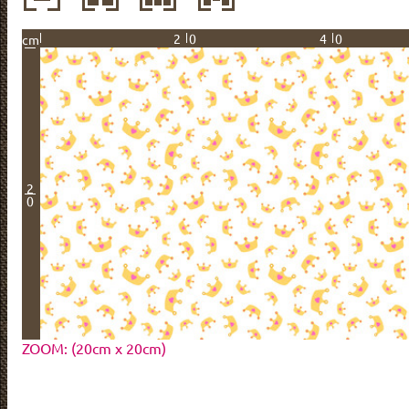
20
40
cm
2
0
ZOOM: (20cm x 20cm)