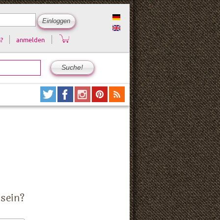
?
anmelden
 sein?