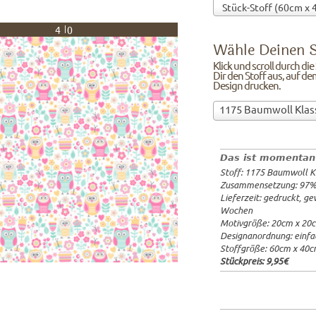
40
Wähle Deinen S
Klick und scroll durch di
Dir den Stoff aus, auf de
Design drucken.
Wähle
1175 Baumwoll Klas
Deinen
97%Baumw
Stoff!Klick
Breite: 1
und
Gewicht: 
Das ist momentan
scroll
Lieferzeit
Stoff: 1175 Baumwoll K
durch
20x20cm: 
Zusammensetzung: 97
die
60x40cm: 
Lieferzeit: gedruckt, g
Stoffübersicht
ab 1m:
29.
Wochen
und
ab 3m:
26.
Motivgröße: 20cm x 20
ab 10m:
24
suche
Designanordnung: einfa
ab 50m:
21
Dir
Stoffgröße: 60cm x 40
den
Stückpreis:
9,95€
Stoff
aus,
auf
dem