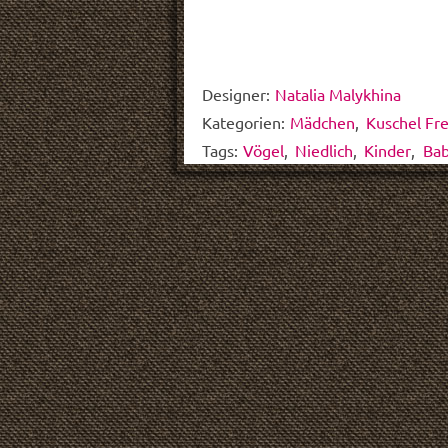
Designer:
Natalia Malykhina
Kategorien:
Mädchen
,
Kuschel Fr
Tags:
Vögel
,
Niedlich
,
Kinder
,
Ba