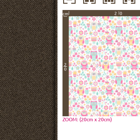
20
cm
2
0
ZOOM: (20cm x 20cm)