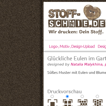
Wir drucken: Dein Stoff.
Logo-, Motiv-, Design-Upload
Desi
Glückliche Eulen im Gar
designed by
Natalia Malykhina,
Süßes Muster mit Eulen und Blum
Druckvorschau