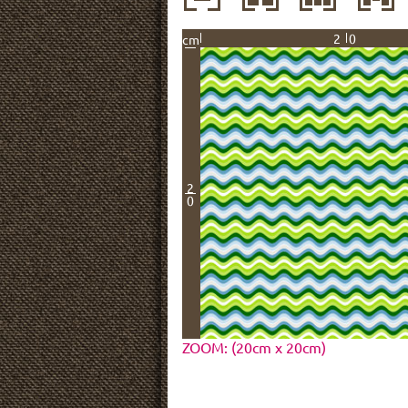
20
cm
2
0
ZOOM: (20cm x 20cm)