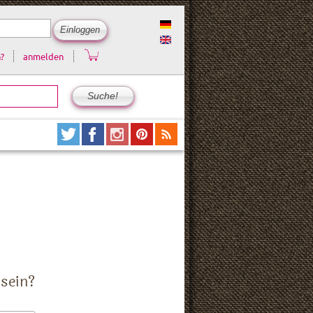
?
anmelden
 sein?