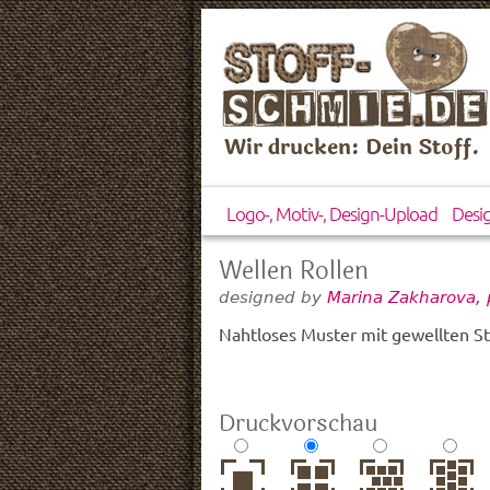
Wir drucken: Dein Stoff.
Logo-, Motiv-, Design-Upload
Desi
Wellen Rollen
designed by
Marina Zakharova, 
Nahtloses Muster mit gewellten St
Druckvorschau