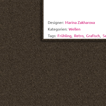
Designer:
Marina Zakharova
Kategorien:
Wellen
Tags:
Frühling
,
Retro
,
Grafisch
,
S