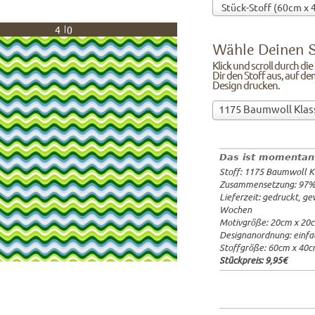
40
Wähle Deinen S
Klick und scroll durch di
Dir den Stoff aus, auf de
Design drucken.
Wähle
1175 Baumwoll Klas
Deinen
97%Baumw
Stoff!Klick
Breite: 1
und
Gewicht: 
Das ist momentan
scroll
Lieferzeit
Stoff: 1175 Baumwoll K
durch
20x20cm: 
Zusammensetzung: 97
die
60x40cm: 
Lieferzeit: gedruckt, g
Stoffübersicht
ab 1m:
29.
Wochen
und
ab 3m:
26.
Motivgröße: 20cm x 20
ab 10m:
24
suche
Designanordnung: einfa
ab 50m:
21
Dir
Stoffgröße: 60cm x 40
den
Stückpreis:
9,95€
Stoff
aus,
auf
dem