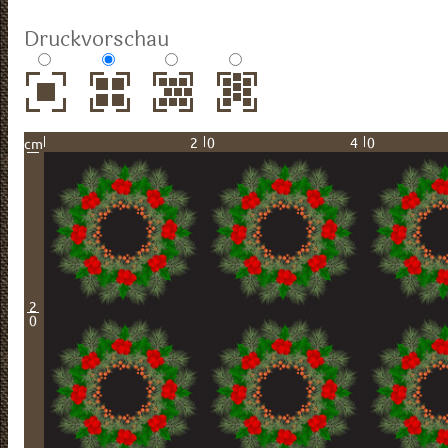
Druckvorschau
20
40
cm
2
0