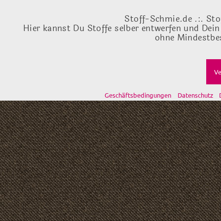
Stoff-Schmie.de .:. Sto
Hier kannst Du Stoffe selber entwerfen und Dein
ohne Mindestbes
Ve
Geschäftsbedingungen
Datenschutz