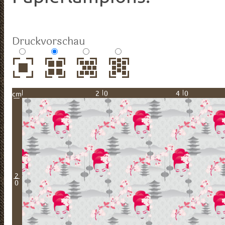
Druckvorschau
20
40
cm
2
0