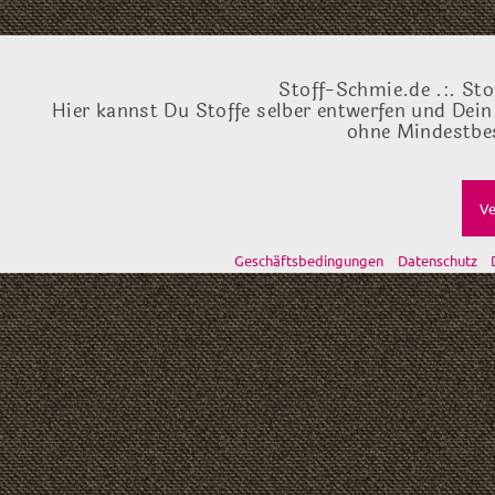
Stoff-Schmie.de .:. Sto
Hier kannst Du Stoffe selber entwerfen und Dein
ohne Mindestbes
Ve
Geschäftsbedingungen
Datenschutz