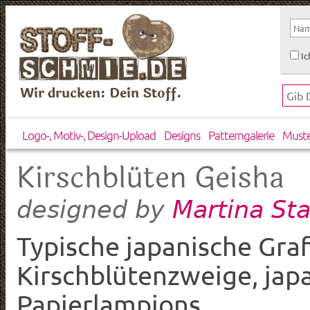
Ic
Wir drucken: Dein Stoff.
Logo-, Motiv-, Design-Upload
Designs
Patterngalerie
Must
Kirschblüten Geisha
Martina St
designed by
Typische japanische Graf
Kirschblütenzweige, ja
Papierlampions.