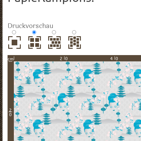
Druckvorschau
20
40
cm
2
0