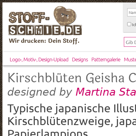
Ic
Wir drucken: Dein Stoff.
Logo-, Motiv-, Design-Upload
Designs
Patterngalerie
Must
Kirschblüten Geisha 
Martina St
designed by
Typische japanische Illu
Kirschblütenzweige, ja
Papierlampions.