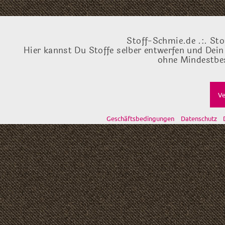
Stoff-Schmie.de .:. Sto
Hier kannst Du Stoffe selber entwerfen und Dein
ohne Mindestbes
Ve
Geschäftsbedingungen
Datenschutz