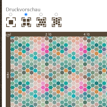
Druckvorschau
20
40
cm
2
0