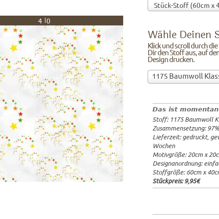
40
Wähle Deinen S
Klick und scroll durch di
Dir den Stoff aus, auf de
Design drucken.
Wähle
1175 Baumwoll Klas
Deinen
97%Baumw
Stoff!Klick
Breite: 1
und
Gewicht: 
Das ist momentan
scroll
Lieferzeit
Stoff: 1175 Baumwoll K
durch
20x20cm: 
Zusammensetzung: 97
die
60x40cm: 
Lieferzeit: gedruckt, g
Stoffübersicht
ab 1m:
29.
Wochen
und
ab 3m:
26.
Motivgröße: 20cm x 20
ab 10m:
24
suche
Designanordnung: einfa
ab 50m:
21
Dir
Stoffgröße: 60cm x 40
den
Stückpreis:
9,95€
Stoff
aus,
auf
dem