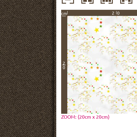
20
cm
2
0
ZOOM: (20cm x 20cm)