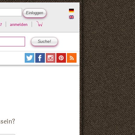
?
anmelden
 sein?