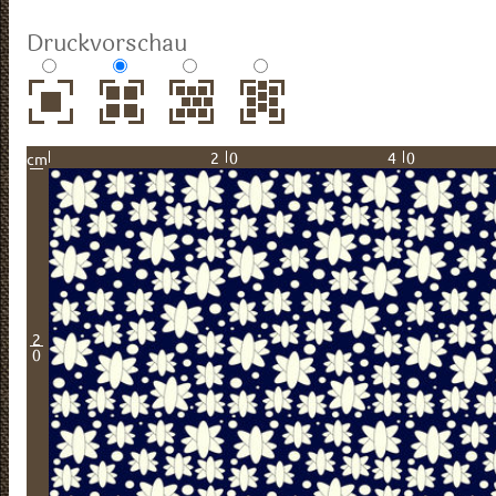
Druckvorschau
20
40
cm
2
0