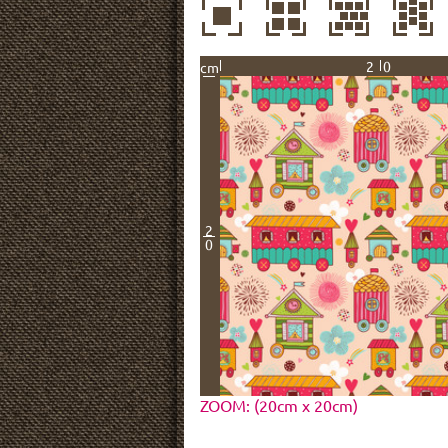
20
cm
2
0
ZOOM: (20cm x 20cm)