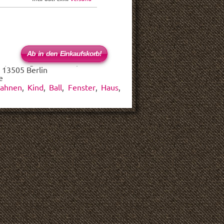
 (haftungsbeschränkt)
 13505 Berlin
e
Fahnen
,
Kind
,
Ball
,
Fenster
,
Haus
,