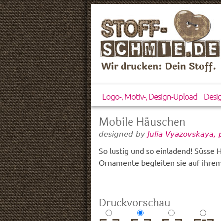
Wir drucken: Dein Stoff.
Logo-, Motiv-, Design-Upload
Desi
Mobile Häuschen
designed by
Julia Vyazovskaya,
So lustig und so einladend! Süsse 
Ornamente begleiten sie auf ihre
Druckvorschau