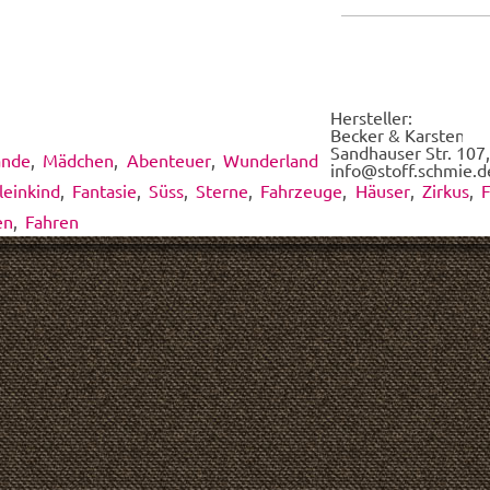
dem
wir
für
Dich
dieses
Hersteller:
Design
Becker & Karsten UG
drucken.
Sandhauser Str. 107,
ände
,
Mädchen
,
Abenteuer
,
Wunderland
*
info@stoff.schmie.d
leinkind
,
Fantasie
,
Süss
,
Sterne
,
Fahrzeuge
,
Häuser
,
Zirkus
,
en
,
Fahren