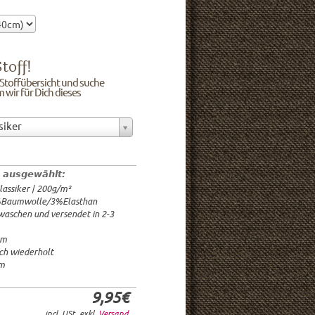
toff!
e Stoffübersicht und suche
m wir für Dich dieses
siker
olle/3%Elasthan
40cm
200g/m²
 ausgewählt:
: 2-3 Wochen
lassiker | 200g/m²
1.95€
%Baumwolle/3%Elasthan
9.95€
ewaschen und versendet in 2-3
95€/lfm
95€/lfm
cm
.95€/lfm
ch wiederholt
.95€/lfm
cm
9,95€
incl. USt. exkl.
Versand