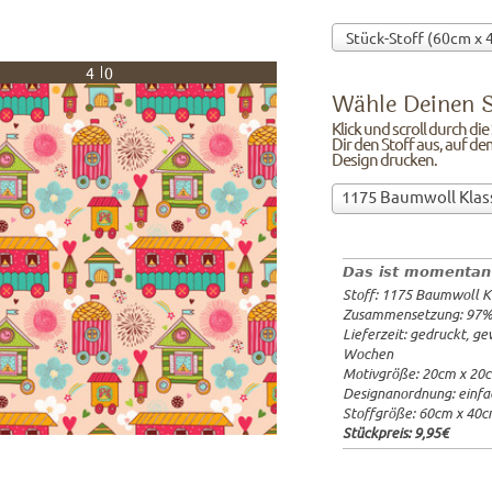
40
Wähle Deinen S
Klick und scroll durch di
Dir den Stoff aus, auf de
Design drucken.
Wähle
1175 Baumwoll Klas
Deinen
97%Baumw
Stoff!Klick
Breite: 1
und
Gewicht: 
Das ist momentan
scroll
Lieferzeit
Stoff: 1175 Baumwoll K
durch
20x20cm: 
Zusammensetzung: 97
die
60x40cm: 
Lieferzeit: gedruckt, g
Stoffübersicht
ab 1m:
29.
Wochen
und
ab 3m:
26.
Motivgröße: 20cm x 20
ab 10m:
24
suche
Designanordnung: einfa
ab 50m:
21
Dir
Stoffgröße: 60cm x 40
den
Stückpreis:
9,95€
Stoff
aus,
auf