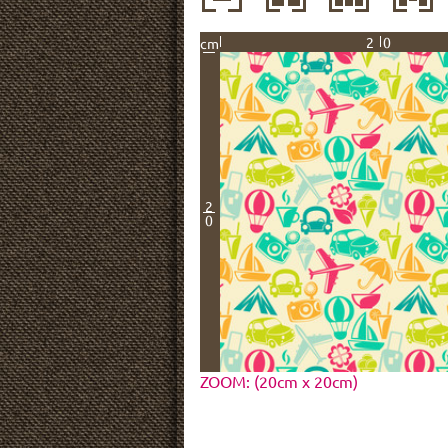
20
cm
2
0
ZOOM: (20cm x 20cm)