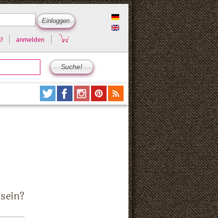
?
anmelden
 sein?