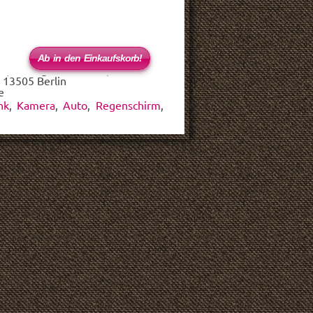
 (haftungsbeschränkt)
 13505 Berlin
e
nk
,
Kamera
,
Auto
,
Regenschirm
,