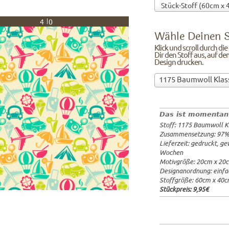
40
Wähle Deinen S
Klick und scroll durch di
Dir den Stoff aus, auf de
Design drucken.
Wähle
1175 Baumwoll Klas
Deinen
97%Baumw
Stoff!Klick
Breite: 1
und
Gewicht: 
Das ist momentan
scroll
Lieferzeit
Stoff: 1175 Baumwoll K
durch
20x20cm: 
Zusammensetzung: 97
die
60x40cm: 
Lieferzeit: gedruckt, g
Stoffübersicht
ab 1m:
29.
Wochen
und
ab 3m:
26.
Motivgröße: 20cm x 20
ab 10m:
24
suche
Designanordnung: einfa
ab 50m:
21
Dir
Stoffgröße: 60cm x 40
den
Stückpreis:
9,95€
Stoff
aus,
auf
dem