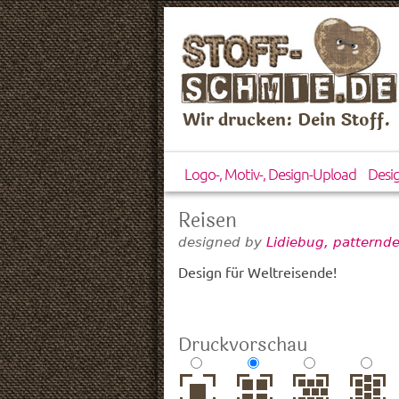
Wir drucken: Dein Stoff.
Logo-, Motiv-, Design-Upload
Desi
Reisen
designed by
Lidiebug, patternd
Design für Weltreisende!
Druckvorschau