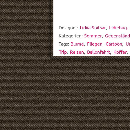
Designer:
Lidiia Snitsar
,
Lidiebug
Kategorien:
Sommer
,
Gegenstän
Tags:
Blume
,
Fliegen
,
Cartoon
,
U
Trip
,
Reisen
,
Ballonfahrt
,
Koffer
,