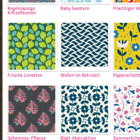
Regelmässige
Baby Seestern
Prächtiger H
Kritzelblumen
Frische Limetten
Wellen Im Retrostil
Papierschnit
Geheimnis-Pflanze
Blatt Abstraktion
Sommerliche