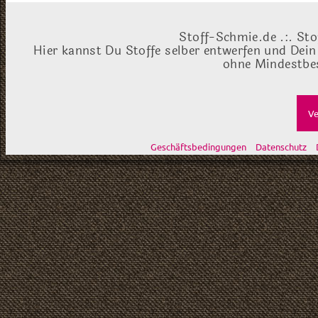
Stoff-Schmie.de .:. Sto
Hier kannst Du Stoffe selber entwerfen und Dein
ohne Mindestbes
Ve
Geschäftsbedingungen
Datenschutz