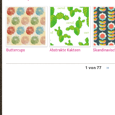
Buttercups
Abstrakte Kakteen
Skandinavisc
1 von 77
››