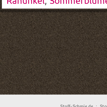
Ranunkel
,
Sommerblum
Stoff-Schmie.de .:. Sto