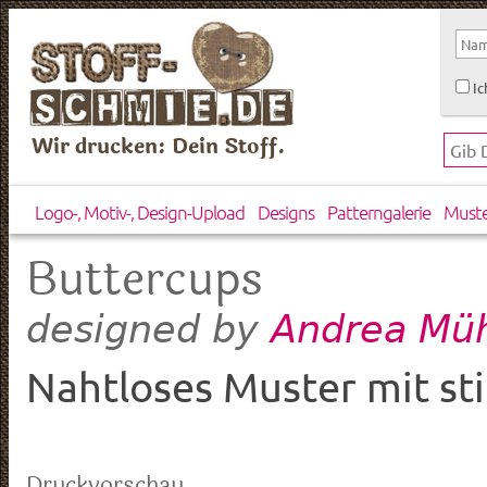
Ic
Wir drucken: Dein Stoff.
Logo-, Motiv-, Design-Upload
Designs
Patterngalerie
Must
Buttercups
Andrea Müh
designed by
Nahtloses Muster mit sti
Druckvorschau