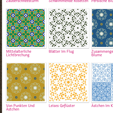
Zauberschneesturm
Schwimmende Rosetten
Persische B
Mittelalterliche
Blätter Im Flug
Zusammenge
Lichtbrechung
Blume
Von Punkten Und
Leises Geflüster
Ästchen Im K
Ästchen