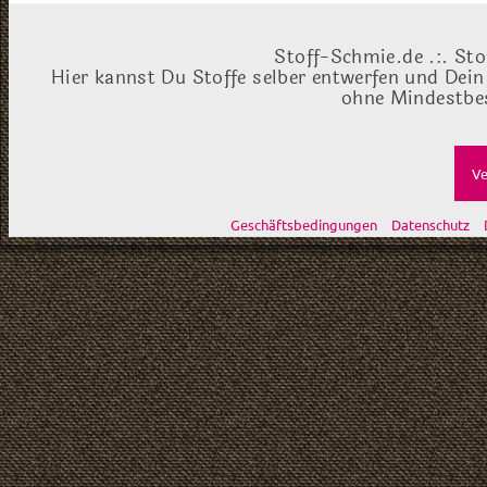
Stoff-Schmie.de .:. Sto
Hier kannst Du Stoffe selber entwerfen und Dein
ohne Mindestbes
Ve
Geschäftsbedingungen
Datenschutz