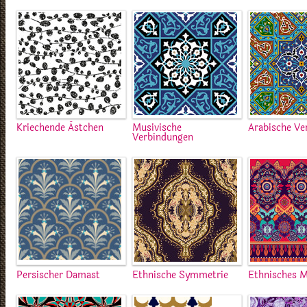
Kriechende Ästchen
Musivische
Arabische Ve
Verbindungen
Persischer Damast
Ethnische Symmetrie
Ethnisches 