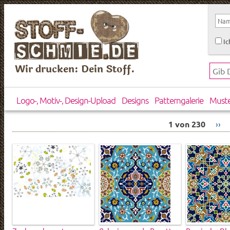
Ic
Wir drucken: Dein Stoff.
Logo-, Motiv-, Design-Upload
Designs
Patterngalerie
Must
1 von 230
››