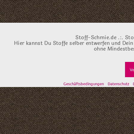
Stoff-Schmie.de .:. Sto
Hier kannst Du Stoffe selber entwerfen und Dein
ohne Mindestbes
Ve
Geschäftsbedingungen
Datenschutz