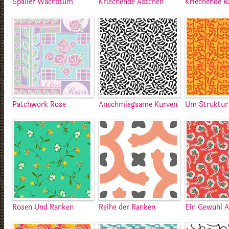
Spalier Wachstum
Kriechende Ästchen
Kriechende R
Patchwork Rose
Anschmiegsame Kurven
Um Struktur
Rosen Und Ranken
Reihe der Ranken
Ein Gewühl A