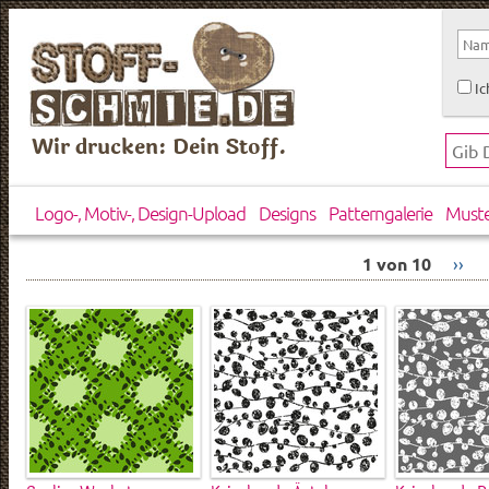
Ic
Wir drucken: Dein Stoff.
Logo-, Motiv-, Design-Upload
Designs
Patterngalerie
Must
1 von 10
››