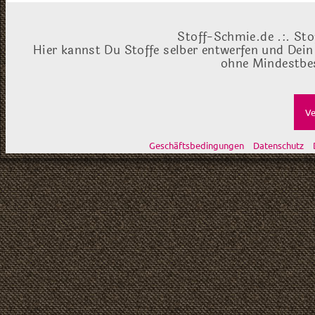
Stoff-Schmie.de .:. Sto
Hier kannst Du Stoffe selber entwerfen und Dein
ohne Mindestbes
Ve
Geschäftsbedingungen
Datenschutz