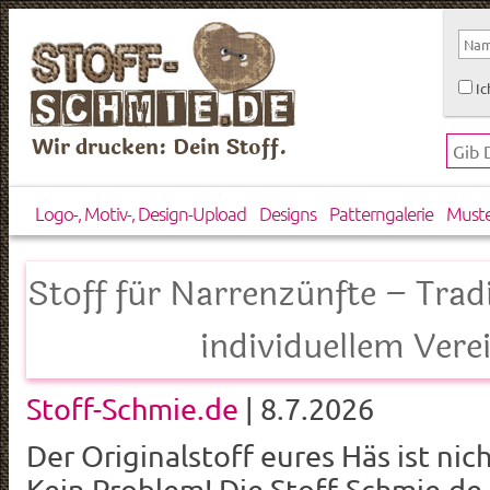
Ic
Wir drucken: Dein Stoff.
Logo-, Motiv-, Design-Upload
Designs
Patterngalerie
Must
Stoff für Narrenzünfte – Trad
individuellem Vere
Stoff-Schmie.de
| 8.7.2026
Der Originalstoff eures Häs ist nich
Kein Problem! Die Stoff-Schmie.de i