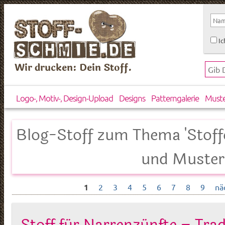
Ic
Wir drucken: Dein Stoff.
Logo-, Motiv-, Design-Upload
Designs
Patterngalerie
Must
Blog-Stoff zum Thema 'Stoff
und Muster
1
2
3
4
5
6
7
8
9
nä