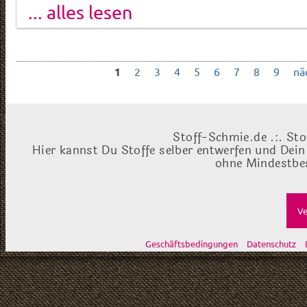
... alles lesen
1
2
3
4
5
6
7
8
9
nä
Stoff-Schmie.de .:. Sto
Hier kannst Du Stoffe selber entwerfen und Dein
ohne Mindestbes
Ve
Geschäftsbedingungen
Datenschutz