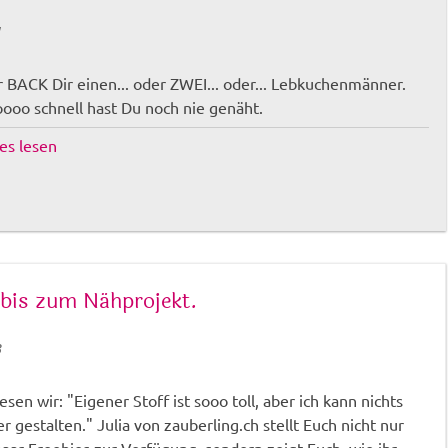
1
 BACK Dir einen... oder ZWEI... oder... Lebkuchenmänner.
ooo schnell hast Du noch nie genäht.
lles lesen
 bis zum Nähprojekt.
3
lesen wir: "Eigener Stoff ist sooo toll, aber ich kann nichts
er gestalten." Julia von zauberling.ch stellt Euch nicht nur