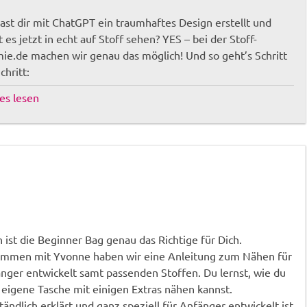
ast dir mit ChatGPT ein traumhaftes Design erstellt und
st es jetzt in echt auf Stoff sehen? YES – bei der Stoff-
ie.de machen wir genau das möglich! Und so geht’s Schritt
chritt:
lles lesen
 ist die Beginner Bag genau das Richtige für Dich.
mmen mit Yvonne haben wir eine Anleitung zum Nähen für
nger entwickelt samt passenden Stoffen. Du lernst, wie du
 eigene Tasche mit einigen Extras nähen kannst.
tändlich erklärt und ganz speziell für Anfänger entwickelt ist