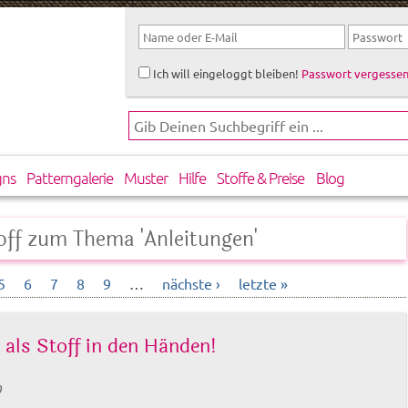
Ich will eingeloggt bleiben!
Passwort vergessen
gns
Patterngalerie
Muster
Hilfe
Stoffe & Preise
Blog
off zum Thema 'Anleitungen'
5
6
7
8
9
…
nächste ›
letzte »
als Stoff in den Händen!
0