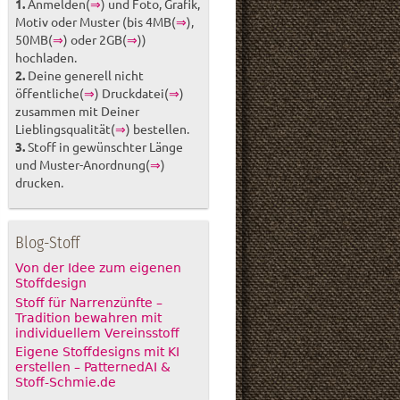
1.
Anmelden(
⇒
) und Foto, Grafik,
Motiv oder Muster (bis 4MB(
⇒
),
50MB(
⇒
) oder 2GB(
⇒
))
hochladen.
2.
Deine generell nicht
öffentliche(
⇒
) Druckdatei(
⇒
)
zusammen mit Deiner
Lieblingsqualität(
⇒
) bestellen.
3.
Stoff in gewünschter Länge
und Muster-Anordnung(
⇒
)
drucken.
Blog-Stoff
Von der Idee zum eigenen
Stoffdesign
Stoff für Narrenzünfte –
Tradition bewahren mit
individuellem Vereinsstoff
Eigene Stoffdesigns mit KI
erstellen – PatternedAI &
Stoff-Schmie.de