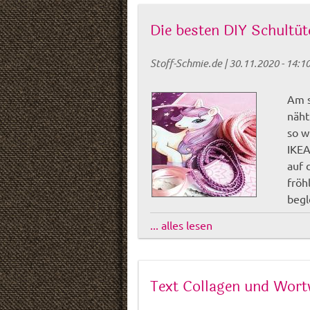
Die besten DIY Schultü
Stoff-Schmie.de
|
30.11.2020 - 14:1
Am s
näht
so w
IKEA
auf 
fröh
begl
... alles lesen
Text Collagen und Wortw