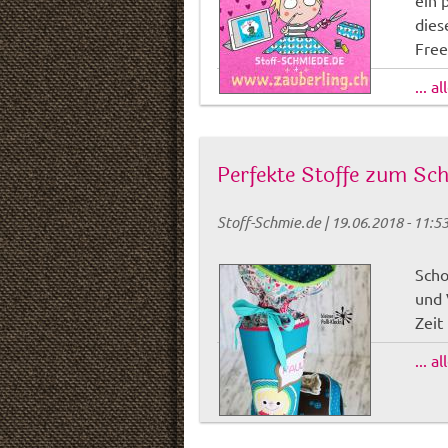
ein 
dies
Free
... a
Perfekte Stoffe zum Sch
Stoff-Schmie.de
|
19.06.2018 - 11:5
Scho
und 
Zeit
... a