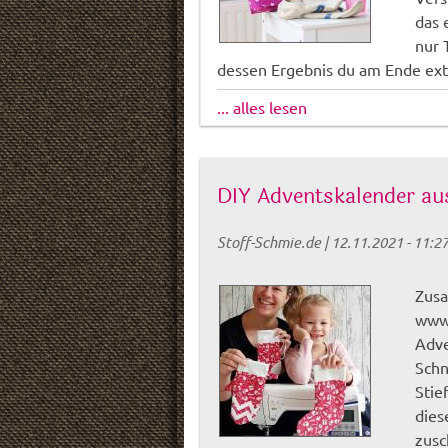
das 
nur 
dessen Ergebnis du am Ende extr
... alles lesen
DIY Adventskalender au
Stoff-Schmie.de
|
12.11.2021 - 11:2
Zusa
www.
Adve
Schn
Stie
dies
zusc