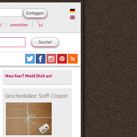
?
anmelden
Neu hier? Meld Dich an!
Geschenkidee: Stoff-Coupon