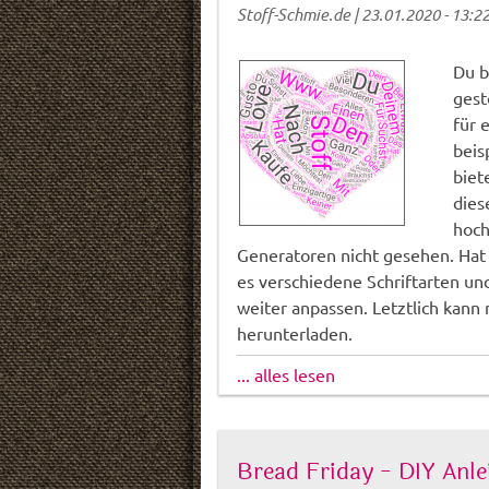
Stoff-Schmie.de
|
23.01.2020 - 13:2
Du b
gest
für 
beis
biet
dies
hoch
Generatoren nicht gesehen. Hat
es verschiedene Schriftarten un
weiter anpassen. Letztlich kan
herunterladen.
... alles lesen
Bread Friday - DIY Anl