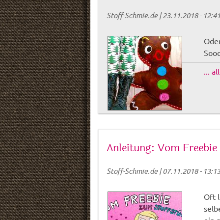
Stoff-Schmie.de
|
23.11.2018 - 12:4
Oder
Sooo
... a
Anleitung: Vom Freebie
Stoff-Schmie.de
|
07.11.2018 - 13:1
Oft 
selb