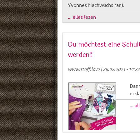
Yvonnes Nachwuchs ran).
... alles lesen
Du möchtest eine Schult
werden?
www.stoff.love
|
26.02.2021 - 14:22
Dann
erkl
... a