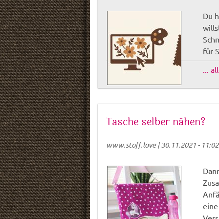
Du h
will
Schm
für S
... a
Tasche selber nähen?
www.stoff.love
|
30.11.2021 - 11:02
Dann
Zusa
Anfä
eine
Vers