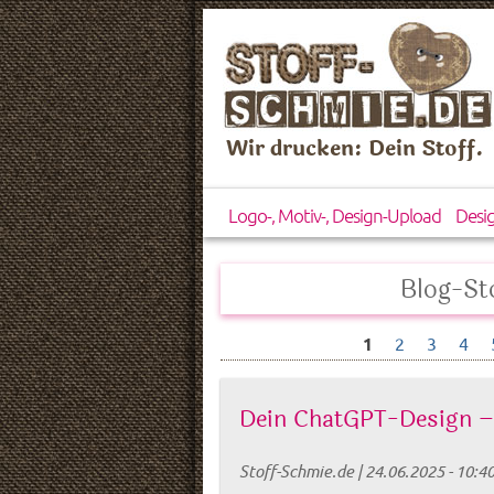
Wir drucken: Dein Stoff.
Logo-, Motiv-, Design-Upload
Desi
Blog-St
1
2
3
4
Dein ChatGPT-Design – 
Stoff-Schmie.de
|
24.06.2025 - 10:4