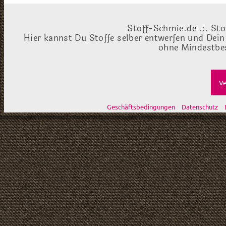
Stoff-Schmie.de .:. Sto
Hier kannst Du Stoffe selber entwerfen und Dein
ohne Mindestbes
Ve
Geschäftsbedingungen
Datenschutz