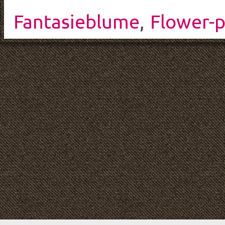
Fantasieblume
,
Flower-