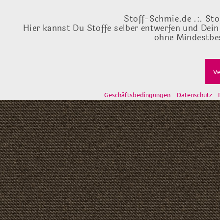
Stoff-Schmie.de .:. Sto
Hier kannst Du Stoffe selber entwerfen und Dein
ohne Mindestbes
Ve
Geschäftsbedingungen
Datenschutz