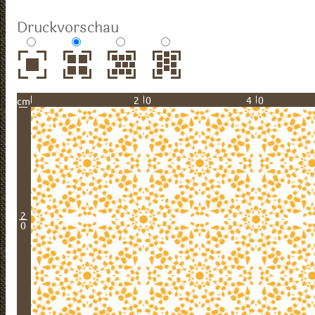
Druckvorschau
20
40
cm
2
0