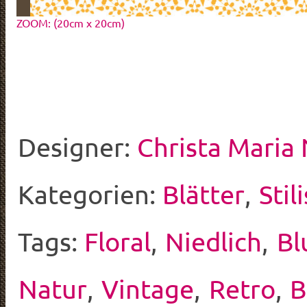
ZOOM: (20cm x 20cm)
Designer:
Christa Maria
Kategorien:
Blätter
,
Stil
Tags:
Floral
,
Niedlich
,
Bl
Natur
,
Vintage
,
Retro
,
B