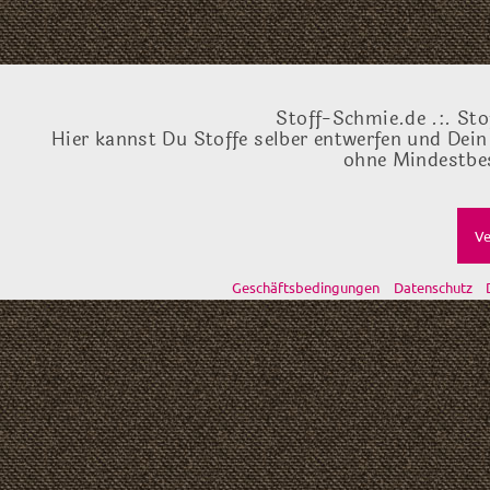
Stoff-Schmie.de .:. Sto
Hier kannst Du Stoffe selber entwerfen und Dein
ohne Mindestbes
Ve
Geschäftsbedingungen
Datenschutz