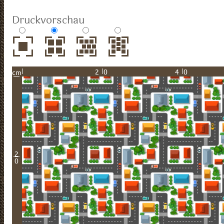
Druckvorschau
20
40
cm
2
0