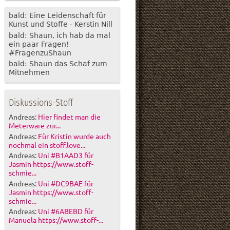
bald: Eine Leidenschaft für
Kunst und Stoffe - Kerstin Nill
bald: Shaun, ich hab da mal
ein paar Fragen!
#FragenzuShaun
bald: Shaun das Schaf zum
Mitnehmen
Diskussions-Stoff
Andreas:
Hier findet man die
Meterware zur...
Andreas:
Für Kristin wurde auch
nochmal ein stoff.love...
Andreas:
Uni #B1AAD3 für
Jasmin https://www.stoff-
schmie...
Andreas:
Uni #DC9BAE für
Jasmin https://www.stoff-
schmie...
Andreas:
Uni #6ABEBD für
Manuela https://www.stoff-...