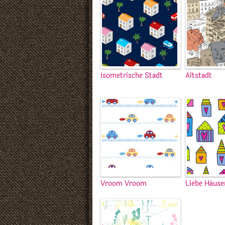
Isometrische Stadt
Altstadt
Vroom Vroom
Liebe Häuse