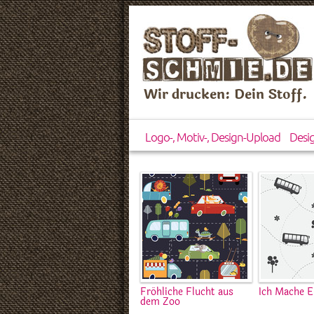
Wir drucken: Dein Stoff.
Logo-, Motiv-, Design-Upload
Desi
Fröhliche Flucht aus
Ich Mache E
dem Zoo