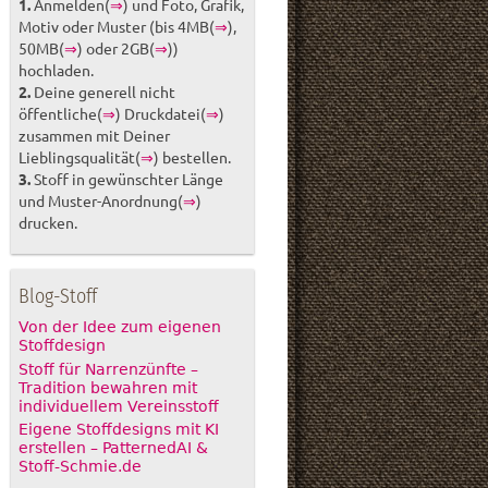
1.
Anmelden(
⇒
) und Foto, Grafik,
Motiv oder Muster (bis 4MB(
⇒
),
50MB(
⇒
) oder 2GB(
⇒
))
hochladen.
2.
Deine generell nicht
öffentliche(
⇒
) Druckdatei(
⇒
)
zusammen mit Deiner
Lieblingsqualität(
⇒
) bestellen.
3.
Stoff in gewünschter Länge
und Muster-Anordnung(
⇒
)
drucken.
Blog-Stoff
Von der Idee zum eigenen
Stoffdesign
Stoff für Narrenzünfte –
Tradition bewahren mit
individuellem Vereinsstoff
Eigene Stoffdesigns mit KI
erstellen – PatternedAI &
Stoff-Schmie.de