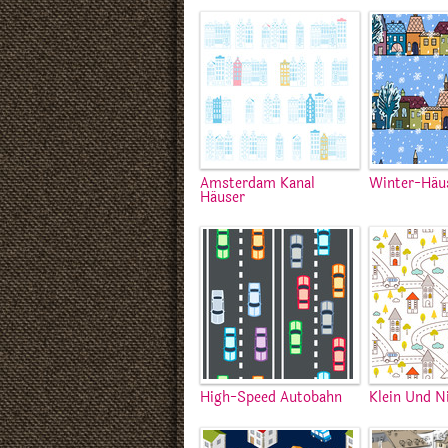
Amsterdam Kanal
Winter-Häu
Häuser
High-Speed Autobahn
Klein Und N