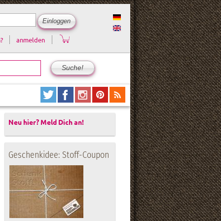
?
anmelden
Neu hier? Meld Dich an!
Geschenkidee: Stoff-Coupon