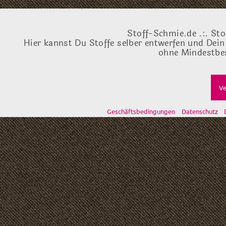
Stoff-Schmie.de .:. Sto
Hier kannst Du Stoffe selber entwerfen und Dein
ohne Mindestbes
Ve
Geschäftsbedingungen
Datenschutz