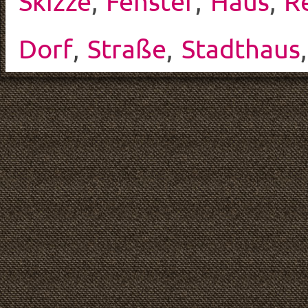
Skizze
,
Fenster
,
Haus
,
R
Dorf
,
Straße
,
Stadthaus