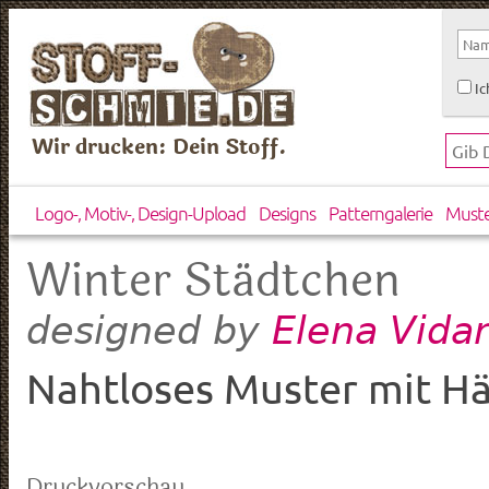
Ic
Wir drucken: Dein Stoff.
Logo-, Motiv-, Design-Upload
Designs
Patterngalerie
Must
Winter Städtchen
Elena Vida
designed by
Nahtloses Muster mit Hä
Druckvorschau