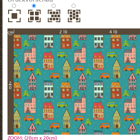
20
40
cm
2
0
ZOOM: (20cm x 20cm)