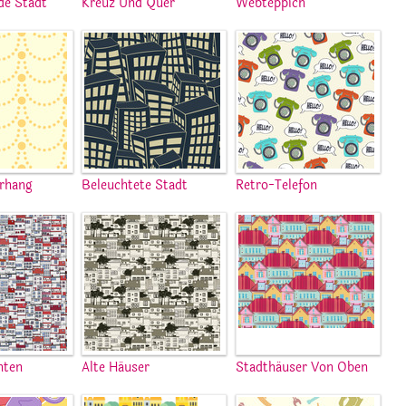
de Stadt
Kreuz Und Quer
Webteppich
rhang
Beleuchtete Stadt
Retro-Telefon
hten
Alte Häuser
Stadthäuser Von Oben