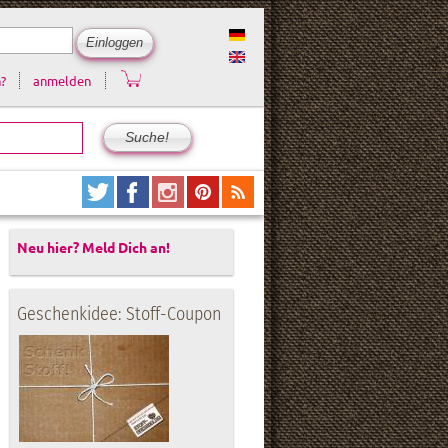
?
anmelden
Neu hier? Meld Dich an!
Geschenkidee: Stoff-Coupon