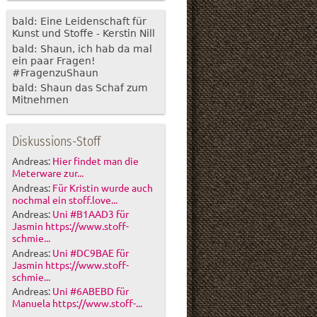
bald: Eine Leidenschaft für
Kunst und Stoffe - Kerstin Nill
bald: Shaun, ich hab da mal
ein paar Fragen!
#FragenzuShaun
bald: Shaun das Schaf zum
Mitnehmen
Diskussions-Stoff
Andreas:
Hier findet man die
Meterware zur...
Andreas:
Für Kristin wurde auch
nochmal ein stoff.love...
Andreas:
Uni #B1AAD3 für
Jasmin https://www.stoff-
schmie...
Andreas:
Uni #DC9BAE für
Jasmin https://www.stoff-
schmie...
Andreas:
Uni #6ABEBD für
Manuela https://www.stoff-...