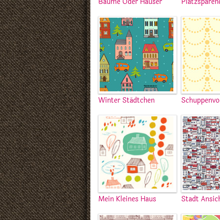
Bäume Oder Häuser
Platzsparen
Winter Städtchen
Schuppenvo
Mein Kleines Haus
Stadt Ansic