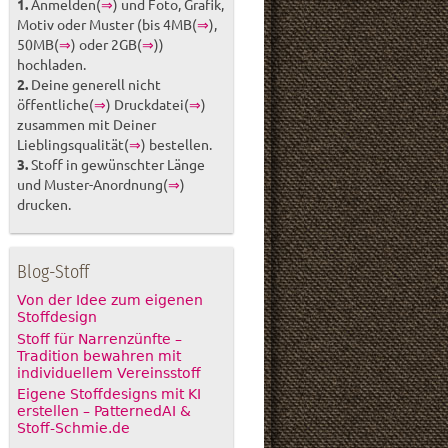
1.
Anmelden(
⇒
) und Foto, Grafik,
Motiv oder Muster (bis 4MB(
⇒
),
50MB(
⇒
) oder 2GB(
⇒
))
hochladen.
2.
Deine generell nicht
öffentliche(
⇒
) Druckdatei(
⇒
)
zusammen mit Deiner
Lieblingsqualität(
⇒
) bestellen.
3.
Stoff in gewünschter Länge
und Muster-Anordnung(
⇒
)
drucken.
Blog-Stoff
Von der Idee zum eigenen
Stoffdesign
Stoff für Narrenzünfte –
Tradition bewahren mit
individuellem Vereinsstoff
Eigene Stoffdesigns mit KI
erstellen – PatternedAI &
Stoff-Schmie.de