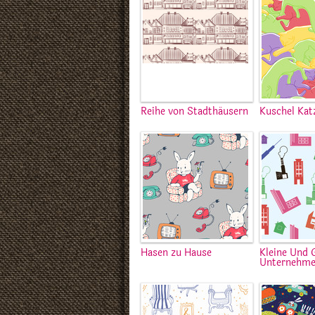
Reihe von Stadthäusern
Kuschel Kat
Hasen zu Hause
Kleine Und 
Unternehm