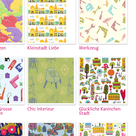
zen
Kleinstadt Liebe
Werkzeug
Grosse
Chic Interieur
Glückliche Kaninchen
en
Stadt