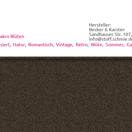
wir
für
Dich
dieses
Hersteller:
Design
Becker & Karsten UG
drucken.
Sandhauser Str. 107,
akro Blüten
*
info@stoff.schmie.d
isiert
,
Natur
,
Romantisch
,
Vintage
,
Retro
,
Blüte
,
Sommer
,
Ga