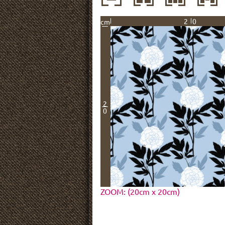
20
cm
2
0
ZOOM: (20cm x 20cm)