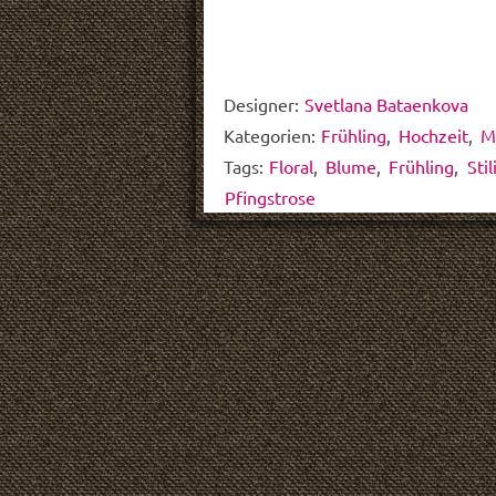
Designer:
Svetlana Bataenkova
Kategorien:
Frühling
,
Hochzeit
,
M
Tags:
Floral
,
Blume
,
Frühling
,
Stil
Pfingstrose