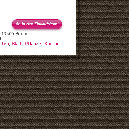
 (haftungsbeschränkt)
 13505 Berlin
e
rten
,
Blatt
,
Pflanze
,
Knospe
,