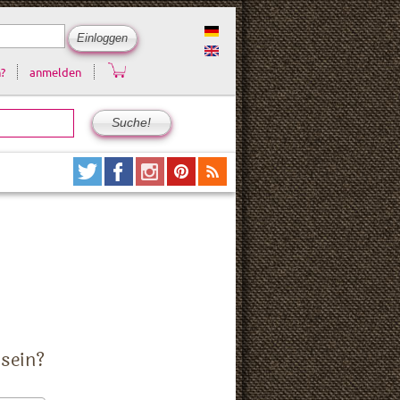
?
anmelden
 sein?