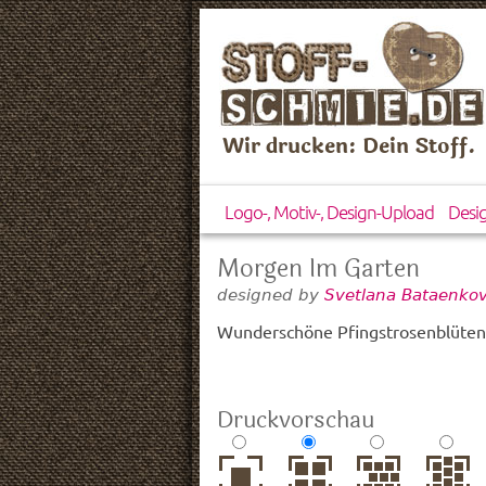
Wir drucken: Dein Stoff.
Logo-, Motiv-, Design-Upload
Desi
Morgen Im Garten
designed by
Svetlana Bataenkov
Wunderschöne Pfingstrosenblüten 
Druckvorschau