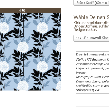
40
Wähle Deinen S
Klick und scroll durch di
Dir den Stoff aus, auf de
Design drucken.
Wähle
1175 Baumwoll Klas
Deinen
97%Baumw
Stoff!Klick
Breite: 1
und
Gewicht: 
Das ist momentan
scroll
Lieferzeit
Stoff: 1175 Baumwoll K
durch
20x20cm: 
Zusammensetzung: 97
die
60x40cm: 
Lieferzeit: gedruckt, g
Stoffübersicht
ab 1m:
29.
Wochen
und
ab 3m:
26.
Motivgröße: 20cm x 20
ab 10m:
24
suche
Designanordnung: einfa
ab 50m:
21
Dir
Stoffgröße: 60cm x 40
den
Stückpreis:
9,95€
Stoff
aus,
auf
dem