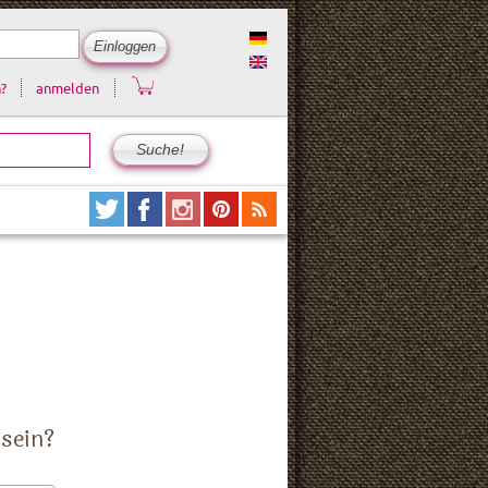
?
anmelden
 sein?