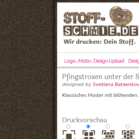
Wir drucken: Dein Stoff.
Logo-, Motiv-, Design-Upload
Desi
Pfingstrosen unter der 
designed by
Svetlana Bataenkov
Klassisches Muster mit blühenden
Druckvorschau