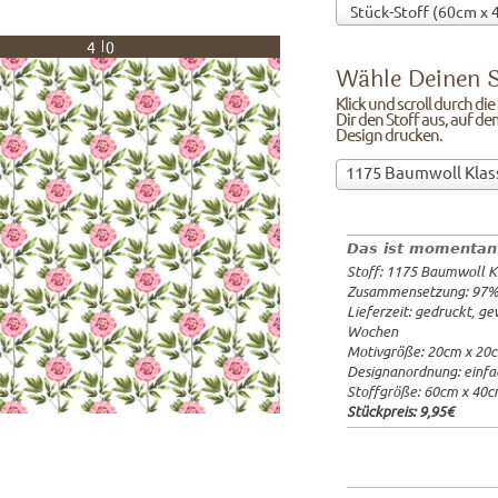
40
Wähle Deinen S
Klick und scroll durch di
Dir den Stoff aus, auf de
Design drucken.
Wähle
1175 Baumwoll Klas
Deinen
97%Baumw
Stoff!Klick
Breite: 1
und
Gewicht: 
Das ist momentan
scroll
Lieferzeit
Stoff: 1175 Baumwoll K
durch
20x20cm: 
Zusammensetzung: 97
die
60x40cm: 
Lieferzeit: gedruckt, g
Stoffübersicht
ab 1m:
29.
Wochen
und
ab 3m:
26.
Motivgröße: 20cm x 20
ab 10m:
24
suche
Designanordnung: einfa
ab 50m:
21
Dir
Stoffgröße: 60cm x 40
den
Stückpreis:
9,95€
Stoff
aus,
auf
dem