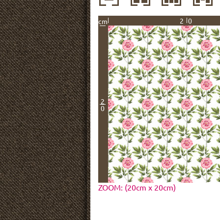
20
cm
2
0
ZOOM: (20cm x 20cm)