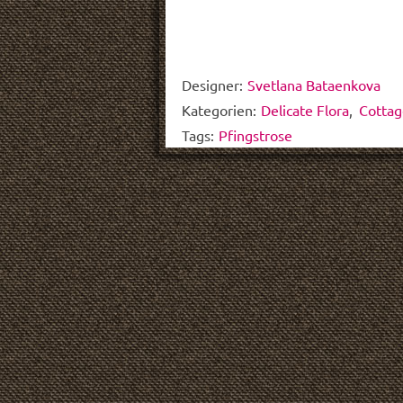
Designer:
Svetlana Bataenkova
Kategorien:
Delicate Flora
,
Cotta
Tags:
Pfingstrose