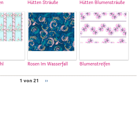
en
Hütten Sträuße
Hütten Blumensträuße
hl
Rosen Im Wasserfall
Blumenstreifen
1 von 21
››