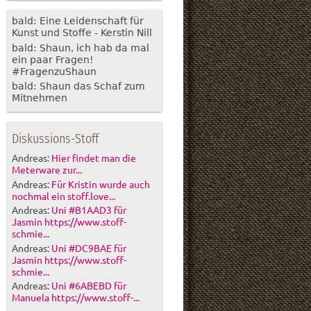
bald: Eine Leidenschaft für
Kunst und Stoffe - Kerstin Nill
bald: Shaun, ich hab da mal
ein paar Fragen!
#FragenzuShaun
bald: Shaun das Schaf zum
Mitnehmen
Diskussions-Stoff
Andreas:
Hier findet man die
Meterware zur...
Andreas:
Für Kristin wurde auch
nochmal ein stoff.love...
Andreas:
Uni #B1AAD3 für
Jasmin https://www.stoff-
schmie...
Andreas:
Uni #DC9BAE für
Jasmin https://www.stoff-
schmie...
Andreas:
Uni #6ABEBD für
Manuela https://www.stoff-...