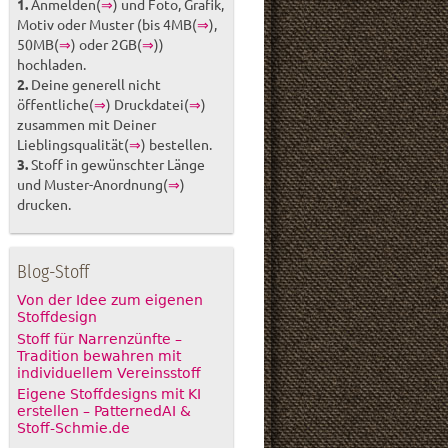
1.
Anmelden(
⇒
) und Foto, Grafik,
Motiv oder Muster (bis 4MB(
⇒
),
50MB(
⇒
) oder 2GB(
⇒
))
hochladen.
2.
Deine generell nicht
öffentliche(
⇒
) Druckdatei(
⇒
)
zusammen mit Deiner
Lieblingsqualität(
⇒
) bestellen.
3.
Stoff in gewünschter Länge
und Muster-Anordnung(
⇒
)
drucken.
Blog-Stoff
Von der Idee zum eigenen
Stoffdesign
Stoff für Narrenzünfte –
Tradition bewahren mit
individuellem Vereinsstoff
Eigene Stoffdesigns mit KI
erstellen – PatternedAI &
Stoff-Schmie.de