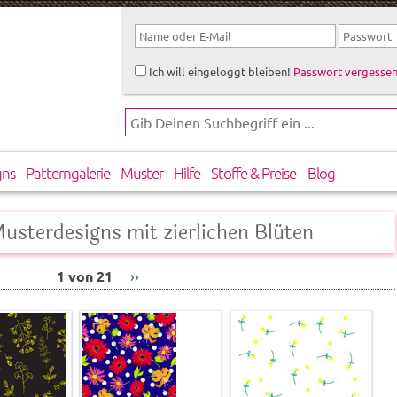
Ich will eingeloggt bleiben!
Passwort vergessen
gns
Patterngalerie
Muster
Hilfe
Stoffe & Preise
Blog
Musterdesigns mit zierlichen Blüten
1 von 21
››