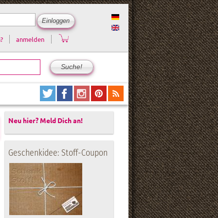
?
anmelden
Neu hier? Meld Dich an!
Geschenkidee: Stoff-Coupon