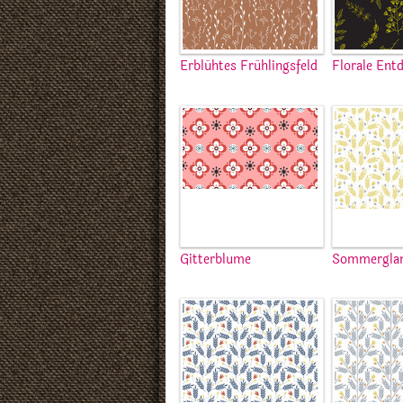
Erblühtes Frühlingsfeld
Florale Ent
Gitterblume
Sommerglan