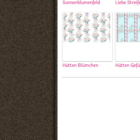
Sonnenblumenfeld
Liebe Streif
Hütten Blümchen
Hütten Gefü