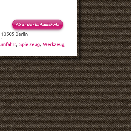
 (haftungsbeschränkt)
 13505 Berlin
e
umfahrt
,
Spielzeug
,
Werkzeug
,