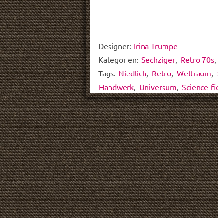
Designer:
Irina Trumpe
Kategorien:
Sechziger
,
Retro 70s
Tags:
Niedlich
,
Retro
,
Weltraum
,
Handwerk
,
Universum
,
Science-fi