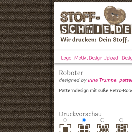
Wir drucken: Dein Stoff.
Logo-, Motiv-, Design-Upload
Desi
Roboter
designed by
Irina Trumpe, patt
Patterndesign mit süße Retro-Ro
Druckvorschau