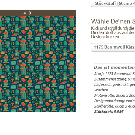
40
Wähle Deinen S
Klick und scroll durch di
Dir den Stoff aus, auf de
Design drucken.
Wähle
1175 Baumwoll Klas
Deinen
97%Baumw
Stoff!Klick
Breite: 1
und
Gewicht: 
Das ist momentan
scroll
Lieferzeit
Stoff: 1175 Baumwoll K
durch
20x20cm: 
Zusammensetzung: 97
die
60x40cm: 
Lieferzeit: gedruckt, g
Stoffübersicht
ab 1m:
29.
Wochen
und
ab 3m:
26.
Motivgröße: 20cm x 20
ab 10m:
24
suche
Designanordnung: einfa
ab 50m:
21
Dir
Stoffgröße: 60cm x 40
den
Stückpreis:
9,95€
Stoff
aus,
auf
dem