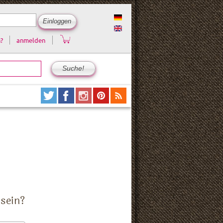
?
anmelden
 sein?