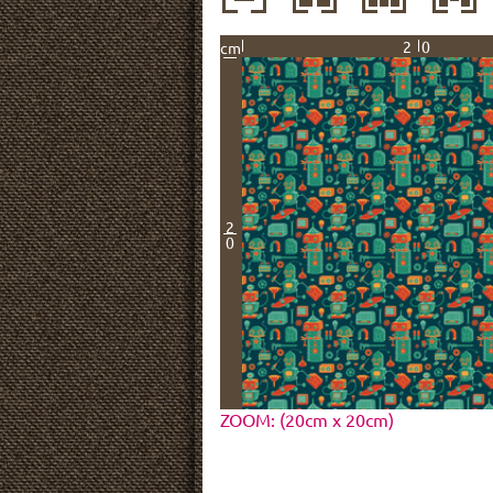
20
cm
2
0
ZOOM: (20cm x 20cm)