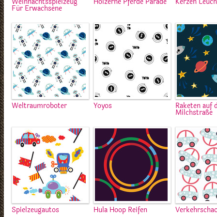
Weihnachtsspielzeug
Hölzerne Pferde Parade
Kerzen Leuc
Für Erwachsene
Weltraumroboter
Yoyos
Raketen auf 
Milchstraße
Spielzeugautos
Hula Hoop Reifen
Verkehrscha