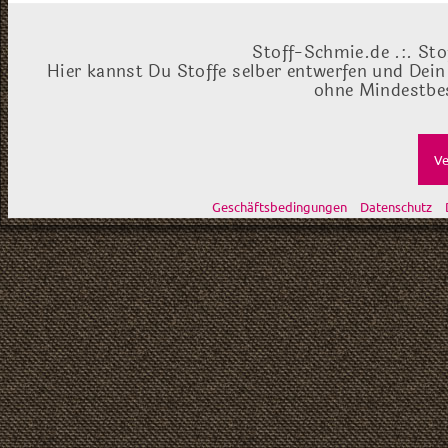
Stoff-Schmie.de .:. Sto
Hier kannst Du Stoffe selber entwerfen und Dein
ohne Mindestbes
Ve
Geschäftsbedingungen
Datenschutz