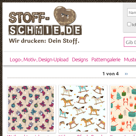
Ic
Wir drucken: Dein Stoff.
Logo-, Motiv-, Design-Upload
Designs
Patterngalerie
Must
1 von 4
››