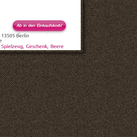
 (haftungsbeschränkt)
 13505 Berlin
e
,
Spielzeug
,
Geschenk
,
Beere