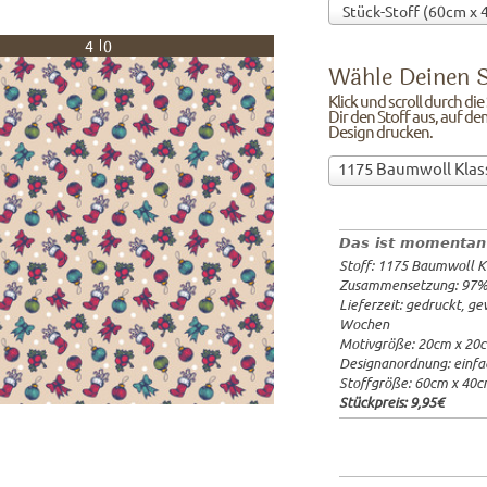
40
Wähle Deinen S
Klick und scroll durch di
Dir den Stoff aus, auf de
Design drucken.
Wähle
1175 Baumwoll Klas
Deinen
97%Baumw
Stoff!Klick
Breite: 1
und
Gewicht: 
Das ist momentan
scroll
Lieferzeit
Stoff: 1175 Baumwoll K
durch
20x20cm: 
Zusammensetzung: 97
die
60x40cm: 
Lieferzeit: gedruckt, g
Stoffübersicht
ab 1m:
29.
Wochen
und
ab 3m:
26.
Motivgröße: 20cm x 20
ab 10m:
24
suche
Designanordnung: einfa
ab 50m:
21
Dir
Stoffgröße: 60cm x 40
den
Stückpreis:
9,95€
Stoff
aus,
auf
dem