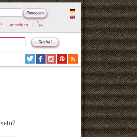
?
anmelden
 sein?